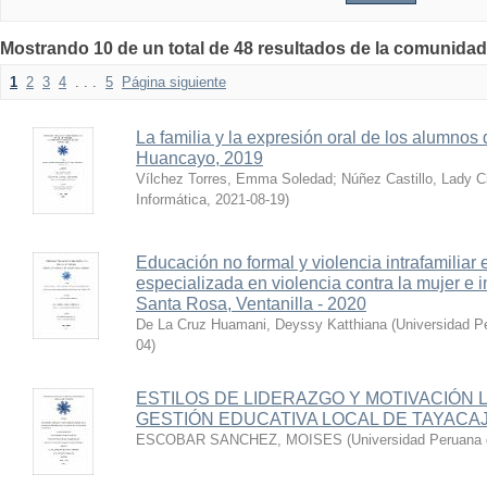
Mostrando 10 de un total de 48 resultados de la comuni
1
2
3
4
. . .
5
Página siguiente
La familia y la expresión oral de los alumnos 
Huancayo, 2019
Vílchez Torres, Emma Soledad
;
Núñez Castillo, Lady C
Informática
,
2021-08-19
)
Educación no formal y violencia intrafamiliar e
especializada en violencia contra la mujer e i
Santa Rosa, Ventanilla - 2020
De La Cruz Huamani, Deyssy Katthiana
(
Universidad P
04
)
ESTILOS DE LIDERAZGO Y MOTIVACIÓN 
GESTIÓN EDUCATIVA LOCAL DE TAYACAJ
ESCOBAR SANCHEZ, MOISES
(
Universidad Peruana 