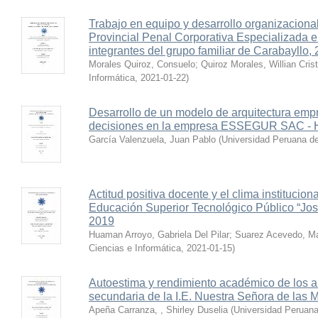
Trabajo en equipo y desarrollo organizacional
Provincial Penal Corporativa Especializada en
integrantes del grupo familiar de Carabayllo,
Morales Quiroz, Consuelo
;
Quiroz Morales, Willian Cris
Informática
,
2021-01-22
)
Desarrollo de un modelo de arquitectura emp
decisiones en la empresa ESSEGUR SAC - 
García Valenzuela, Juan Pablo
(
Universidad Peruana de
Actitud positiva docente y el clima instituciona
Educación Superior Tecnológico Público “Jos
2019
Huaman Arroyo, Gabriela Del Pilar
;
Suarez Acevedo, Ma
Ciencias e Informática
,
2021-01-15
)
Autoestima y rendimiento académico de los al
secundaria de la I.E. Nuestra Señora de las
Apeña Carranza, , Shirley Duselia
(
Universidad Peruana