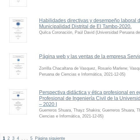
Habilidades directivas y desempeño laboral de
Municipalidad Distrital de El Tambo-2020.
Quilca Coronación, Paúl David
(
Universidad Peruana de
Página web y las ventas de la empresa Serv
Zorrilla Chacaltana de Vasquez, Rosario Marlene
;
Vasqu
Peruana de Ciencias e Informática
,
2021-12-05
)
Perspectiva didáctica y ética profesional en
Profesional de Ingeniería Civil de la Unive
– 2020 I
Guerreros Shuara, Thayz Shakira
;
Guerreros Shuara, 
Ciencias e Informática
,
2021-12-05
)
1
2
3
4
. . .
5
Página siguiente