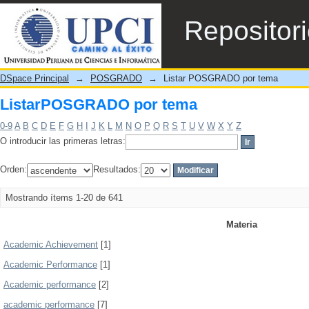
ListarPOSGRADO por tema
Repositor
DSpace Principal
→
POSGRADO
→
Listar POSGRADO por tema
ListarPOSGRADO por tema
0-9
A
B
C
D
E
F
G
H
I
J
K
L
M
N
O
P
Q
R
S
T
U
V
W
X
Y
Z
O introducir las primeras letras:
Orden:
Resultados:
Mostrando ítems 1-20 de 641
Materia
Academic Achievement
[1]
Academic Performance
[1]
Academic performance
[2]
academic performance
[7]