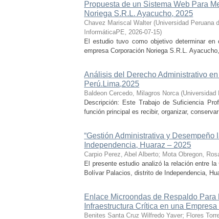
Propuesta de un Sistema Web Para Mej
Noriega S.R.L. Ayacucho, 2025
Chavez Mariscal Walter
(
Universidad Peruana d
InformáticaPE
,
2026-07-15
)
El estudio tuvo como objetivo determinar en 
empresa Corporación Noriega S.R.L. Ayacucho, s
Análisis del Derecho Administrativo en
Perú.Lima,2025
Baldeon Cercedo, Milagros Norca
(
Universidad
Descripción: Este Trabajo de Suficiencia Pro
función principal es recibir, organizar, conserv
“Gestión Administrativa y Desempeño lab
Independencia, Huaraz – 2025
Carpio Perez, Abel Alberto
;
Mota Obregon, Ros
El presente estudio analizó la relación entre 
Bolívar Palacios, distrito de Independencia, Hua
Enlace Microondas de Respaldo Para l
Infraestructura Crítica en una Empres
Benites Santa Cruz Wilfredo Yaver
;
Flores Torr