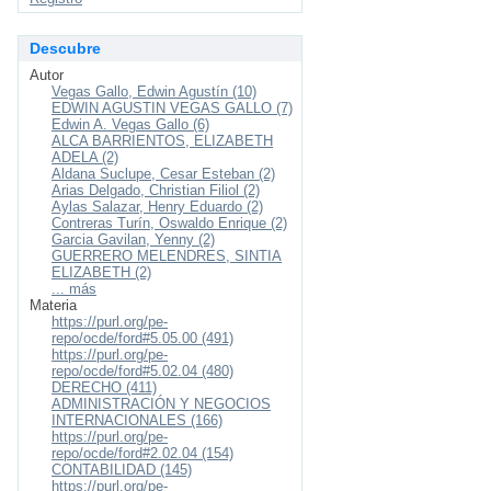
Descubre
Autor
Vegas Gallo, Edwin Agustín (10)
EDWIN AGUSTIN VEGAS GALLO (7)
Edwin A. Vegas Gallo (6)
ALCA BARRIENTOS, ELIZABETH
ADELA (2)
Aldana Suclupe, Cesar Esteban (2)
Arias Delgado, Christian Filiol (2)
Aylas Salazar, Henry Eduardo (2)
Contreras Turín, Oswaldo Enrique (2)
Garcia Gavilan, Yenny (2)
GUERRERO MELENDRES, SINTIA
ELIZABETH (2)
... más
Materia
https://purl.org/pe-
repo/ocde/ford#5.05.00 (491)
https://purl.org/pe-
repo/ocde/ford#5.02.04 (480)
DERECHO (411)
ADMINISTRACIÓN Y NEGOCIOS
INTERNACIONALES (166)
https://purl.org/pe-
repo/ocde/ford#2.02.04 (154)
CONTABILIDAD (145)
https://purl.org/pe-