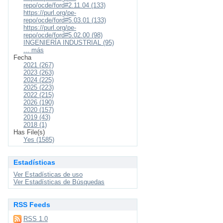
repo/ocde/ford#2.11.04 (133)
https://purl.org/pe-
repo/ocde/ford#5.03.01 (133)
https://purl.org/pe-
repo/ocde/ford#5.02.00 (98)
INGENIERÍA INDUSTRIAL (95)
... más
Fecha
2021 (267)
2023 (263)
2024 (225)
2025 (223)
2022 (215)
2026 (190)
2020 (157)
2019 (43)
2018 (1)
Has File(s)
Yes (1585)
Estadísticas
Ver Estadísticas de uso
Ver Estadísticas de Búsquedas
RSS Feeds
RSS 1.0