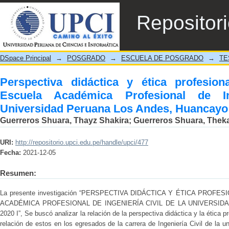
Perspectiva didáctica y ética profesional
Repositor
Ingeniería Civil de la Universidad Peruana
DSpace Principal
→
POSGRADO
→
ESCUELA DE POSGRADO
→
TE
Perspectiva didáctica y ética profesio
Escuela Académica Profesional de In
Universidad Peruana Los Andes, Huancayo 
Guerreros Shuara, Thayz Shakira
;
Guerreros Shuara, Thek
URI:
http://repositorio.upci.edu.pe/handle/upci/477
Fecha:
2021-12-05
Resumen:
La presente investigación “PERSPECTIVA DIDÁCTICA Y ÉTICA PRO
ACADÉMICA PROFESIONAL DE INGENIERÍA CIVIL DE LA UNIVERSI
2020 I”, Se buscó analizar la relación de la perspectiva didáctica y la ética pr
relación de estos en los egresados de la carrera de Ingeniería Civil de la 