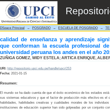
calidad de enseñanza y aprendizaje sign
Repositor
profesional de educación inicial de la univ
DSpace Principal
→
POSGRADO
→
ESCUELA DE POSGRADO
→
TE
calidad de enseñanza y aprendizaje signi
que conforman la escuela profesional de 
universidad peruana los andes en el año 20
ZUÑIGA GOMEZ, WIDY ESTELA
;
ARTICA ENRIQUE, ALBE
URI:
http://repositorio.upci.edu.pe/handle/upci/253
Fecha:
2021-01-15
Resumen:
El mundo se ha dado cuenta de que el éxito económico de los estados está 
sus sistemas educativos y que el factor de producción más efectivo es el
habilidades, habilidades creativas y cualidades morales de los individuo
instituciones de educación superior han sido golpeadas por un conjunto c