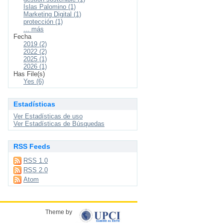
Islas Palomino (1)
Marketing Digital (1)
protección (1)
... más
Fecha
2019 (2)
2022 (2)
2025 (1)
2026 (1)
Has File(s)
Yes (6)
Estadísticas
Ver Estadísticas de uso
Ver Estadísticas de Búsquedas
RSS Feeds
RSS 1.0
RSS 2.0
Atom
Theme by