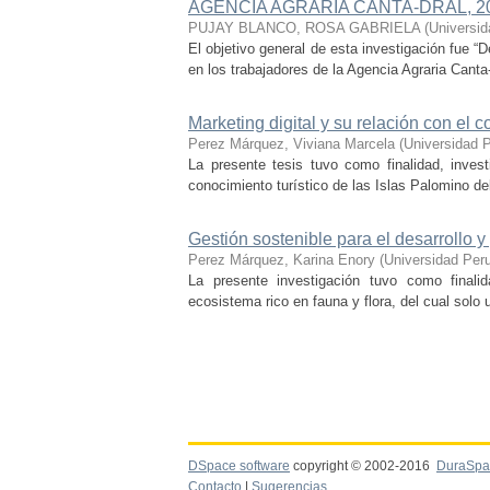
AGENCIA AGRARIA CANTA-DRAL, 2
PUJAY BLANCO, ROSA GABRIELA
(
Universid
El objetivo general de esta investigación fue “D
en los trabajadores de la Agencia Agraria Canta-
Marketing digital y su relación con el 
Perez Márquez, Viviana Marcela
(
Universidad P
La presente tesis tuvo como finalidad, investi
conocimiento turístico de las Islas Palomino de
Gestión sostenible para el desarrollo 
Perez Márquez, Karina Enory
(
Universidad Peru
La presente investigación tuvo como finali
ecosistema rico en fauna y flora, del cual solo 
DSpace software
copyright © 2002-2016
DuraSpa
Contacto
|
Sugerencias