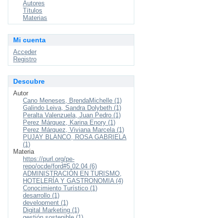
Autores
Títulos
Materias
Mi cuenta
Acceder
Registro
Descubre
Autor
Cano Meneses, BrendaMichelle (1)
Galindo Leiva, Sandra Dolybeth (1)
Peralta Valenzuela, Juan Pedro (1)
Perez Márquez, Karina Enory (1)
Perez Márquez, Viviana Marcela (1)
PUJAY BLANCO, ROSA GABRIELA
(1)
Materia
https://purl.org/pe-
repo/ocde/ford#5.02.04 (6)
ADMINISTRACIÓN EN TURISMO,
HOTELERÍA Y GASTRONOMIA (4)
Conocimiento Turístico (1)
desarrollo (1)
development (1)
Digital Marketing (1)
gestión sostenible (1)