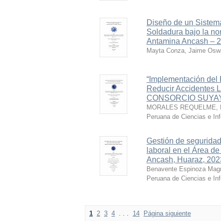
Diseño de un Sistema
Soldadura bajo la no
Antamina Ancash – 
Mayta Conza, Jaime Osw
“Implementación del
Reducir Accidentes 
CONSORCIO SUYAY I
MORALES REQUELME, 
Peruana de Ciencias e In
Gestión de seguridad
laboral en el Área d
Ancash, Huaraz, 202
Benavente Espinoza Magn
Peruana de Ciencias e In
1
2
3
4
. . .
14
Página siguiente