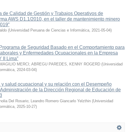
 de Calidad de Gestión y Trabajos Operativos de
rma AWS D1.1/2010, en el taller de mantenimiento minero
2019”
aldo
(
Universidad Peruana de Ciencias e Informática
,
2021-05-04
)
 Programa de Seguridad Basado en el Comportamiento para
Laborales y Enfermedades Ocupacionales en la Empresa
I Lima”
MAGILIO MERCI
;
ABREGU PAREDES, KENNY ROGERD
(
Universidad
formática
,
2024-03-04
)
 y salud ocupacional y su relación con el Desempeño
e Administración de la Dirección Regional de Educación de
3
olia Del Rosario
;
Leandro Romero Giancarlo Yelzthin
(
Universidad
formática
,
2025-10-27
)