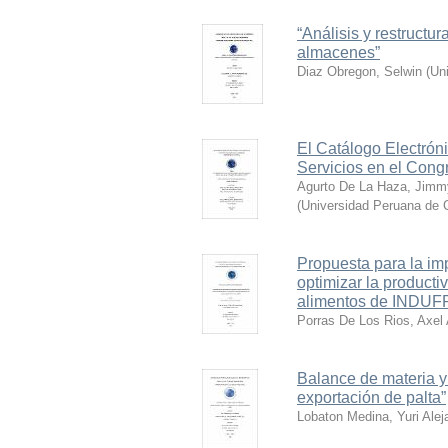
“Análisis y restruct
almacenes”
Diaz Obregon, Selwin
(
Un
El Catálogo Electrón
Servicios en el Cong
Agurto De La Haza, Jimm
(
Universidad Peruana de C
Propuesta para la im
optimizar la product
alimentos de INDUF
Porras De Los Rios, Axel 
Balance de materia y
exportación de palta”
Lobaton Medina, Yuri Alej