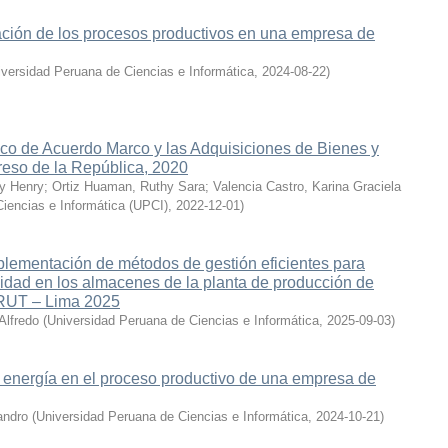
uración de los procesos productivos en una empresa de
iversidad Peruana de Ciencias e Informática
,
2024-08-22
)
ico de Acuerdo Marco y las Adquisiciones de Bienes y
reso de la República, 2020
y Henry
;
Ortiz Huaman, Ruthy Sara
;
Valencia Castro, Karina Graciela
iencias e Informática (UPCI)
,
2022-12-01
)
plementación de métodos de gestión eficientes para
ividad en los almacenes de la planta de producción de
RUT – Lima 2025
Alfredo
(
Universidad Peruana de Ciencias e Informática
,
2025-09-03
)
 energía en el proceso productivo de una empresa de
andro
(
Universidad Peruana de Ciencias e Informática
,
2024-10-21
)