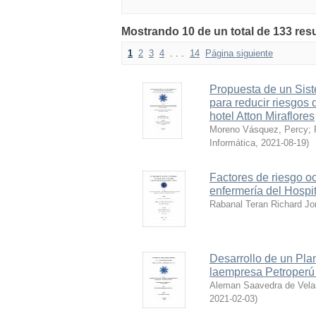
Mostrando 10 de un total de 133 r
1
2
3
4
. . .
14
Página siguiente
Propuesta de un Sis
para reducir riesgos
hotel Atton Miraflores
Moreno Vásquez, Percy
;
Informática
,
2021-08-19
)
Factores de riesgo o
enfermería del Hospit
Rabanal Teran Richard Jo
Desarrollo de un Plan
laempresa Petroperú 
Aleman Saavedra de Vela
2021-02-03
)