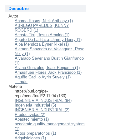
Descubre
Autor
Abarca Rosas, Nick Anthony (1)
ABREGU PAREDES, KENNY
ROGERD (1)
Acosta Tixi, Jesus Arnaldo (1)
Agurto De La Haza, Jimmy Henry (1)
Alba Mendoza Eyner Nikel (1)
Aleman Saavedra de Velasquez, Rosa
Nelly (1)
Alvarado Severiano Dustin Gianfranco
(1)
Alvino Gonzales, Isael Benjamin (1)
Amasifuen Flores Jack Francisco (1)
Aquiño Cadillo Ayrin Suyely (1)
... más
Materia
https://purl.org/pe-
repo/ocde/ford#2.11.04 (133)
INGENIERÍA INDUSTRIAL (94)
Ingenieria Industrial (5)
INGENIERIA INDUSTRIAL (2)
Productividad (2)
Abastecimiento (1)
academic quality management system
(1)
Actos preparatorios (1)
Adquisiciones (1)