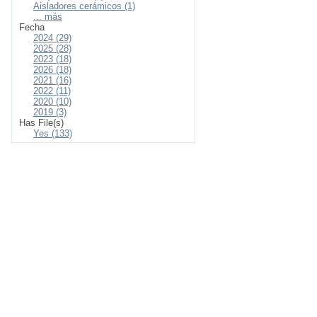
Aisladores cerámicos (1)
... más
Fecha
2024 (29)
2025 (28)
2023 (18)
2026 (18)
2021 (16)
2022 (11)
2020 (10)
2019 (3)
Has File(s)
Yes (133)