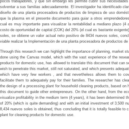
pocos trabajadores, y que sin embargo les permite cubrir sus necesidades 
solventar a sus familias adecuadamente. El investigador ha identificado cla
diseño de una planta procesadora de productos de limpieza de uso domésti
que la plasma en el presente documento para guiar a otros emprendedores.
cual es muy importante para visualizar la rentabilidad a mediano plazo (4
costo de oportunidad de capital (COK) del 20% (el cual es bastante exigente)
soles, se obtiene un valor actual neto positivo de 8434 nuevos soles, co
viable realizar la Implementación de una planta procesadora de productos de
Through this research we can highlight the importance of planning, market stu
done using the Canvas model, which with the vast experience of the resea
products for domestic use, has allowed to translate this document that can 
wish to penetrate this market, still not saturated, and which presents adequat
which have very few workers , and that nevertheless allows them to cove
facilitate them to adequately pay for their families. The researcher has clear
the design of a processing plant for household cleaning products, based on h
this document to guide other entrepreneurs. On the other hand, from the ec
visualize profitability in the medium term (4 years), it has been determined t
of 20% (which is quite demanding) and with an initial investment of 3,500 nu
8,434 nuevos soles is obtained, thus concluding that it is totally feasible to
plant for cleaning products for domestic use.