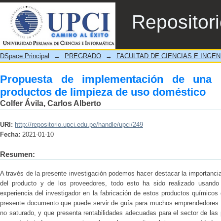
Propuesta de implementación de una pla
Repositor
doméstico
DSpace Principal
→
PREGRADO
→
FACULTAD DE CIENCIAS E INGEN
Propuesta de implementación de una 
productos de limpieza de uso doméstico
Colfer Ávila, Carlos Alberto
URI:
http://repositorio.upci.edu.pe/handle/upci/249
Fecha:
2021-01-10
Resumen:
A través de la presente investigación podemos hacer destacar la importancia 
del producto y de los proveedores, todo esto ha sido realizado usando
experiencia del investigador en la fabricación de estos productos químicos
presente documento que puede servir de guía para muchos emprendedores 
no saturado, y que presenta rentabilidades adecuadas para el sector de l