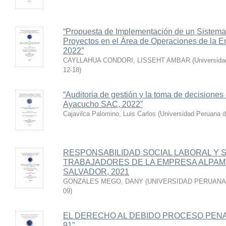
“Propuesta de Implementación de un Sistema
Proyectos en el Área de Operaciones de la
2022”
CAYLLAHUA CONDORI, LISSEHT AMBAR
(
Universida
12-18
)
“Auditoria de gestión y la toma de decisiones
Ayacucho SAC, 2022”
Cajavilca Palomino, Luis Carlos
(
Universidad Peruana d
RESPONSABILIDAD SOCIAL LABORAL Y 
TRABAJADORES DE LA EMPRESA ALPAMT S
SALVADOR, 2021
GONZALES MEGO, DANY
(
UNIVERSIDAD PERUANA 
09
)
EL DERECHO AL DEBIDO PROCESO PENAL 
91”