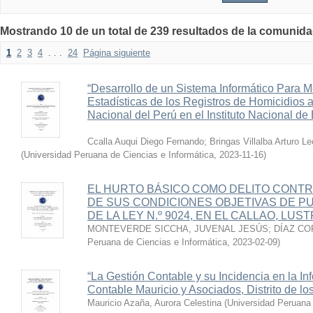
Mostrando 10 de un total de 239 resultados de la comun
1
2
3
4
. . .
24
Página siguiente
“Desarrollo de un Sistema Informático Para Me
Estadísticas de los Registros de Homicidios a
Nacional del Perú en el Instituto Nacional de 
Ccalla Auqui Diego Fernando
;
Bringas Villalba Arturo L
(
Universidad Peruana de Ciencias e Informática
,
2023-11-16
)
EL HURTO BÁSICO COMO DELITO CONTRA
DE SUS CONDICIONES OBJETIVAS DE PU
DE LA LEY N.º 9024, EN EL CALLAO, LUST
MONTEVERDE SICCHA, JUVENAL JESÚS
;
DÍAZ C
Peruana de Ciencias e Informática
,
2023-02-09
)
“La Gestión Contable y su Incidencia en la In
Contable Mauricio y Asociados, Distrito de lo
Mauricio Azaña, Aurora Celestina
(
Universidad Peruana 