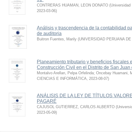
CONTRERAS HUAMAN, LEON DONATO
(
Universidad 
2023-03-06
)
Análisis y trascendencia de la contabilidad pa
de auditoria
Buitron Fuentes, Marily
(
UNIVERSIDAD PERUANA DE 
Planeamiento tributario y beneficios fiscales
Construcción Civil en el Distrito de San Juan
Montalvo Arellan, Pelpa Orfelinda
;
Oncebay Huamani, M
CIENCIAS E INFORMÁTICA
,
2023-08-07
)
ANÁLISIS DE LA LEY DE TÍTULOS VALORE
PAGARÉ
CAJUSOL GUTIERREZ, CARLOS ALBERTO
(
Universi
2023-05-09
)