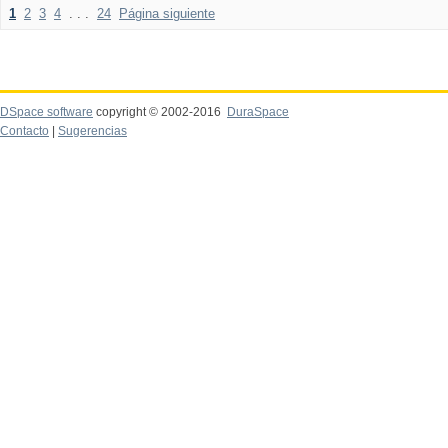
1
2
3
4
. . .
24
Página siguiente
DSpace software
copyright © 2002-2016
DuraSpace
Contacto
|
Sugerencias