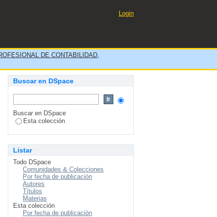
Red San German E.I.R.L. del
Login
OFESIONAL DE CONTABILIDAD,
Buscar en DSpace
Buscar en DSpace
Esta colección
Listar
Todo DSpace
Comunidades & Colecciones
Por fecha de publicación
Autores
Títulos
Materias
Esta colección
Por fecha de publicación