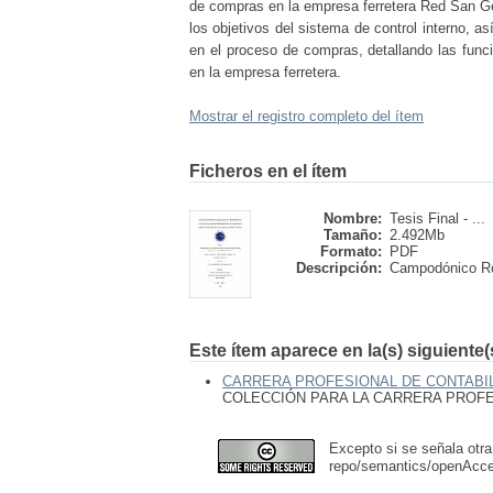
de compras en la empresa ferretera Red San Ge
los objetivos del sistema de control interno, a
en el proceso de compras, detallando las func
en la empresa ferretera.
Mostrar el registro completo del ítem
Ficheros en el ítem
Nombre:
Tesis Final - ...
Tamaño:
2.492Mb
Formato:
PDF
Descripción:
Campodónico Roj
Este ítem aparece en la(s) siguiente
CARRERA PROFESIONAL DE CONTABIL
COLECCIÓN PARA LA CARRERA PROFES
Excepto si se señala otra
repo/semantics/openAcc