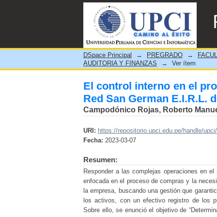
El control interno en el p
Cercado de Lima 2021”
DSpace Principal
→
PREGRADO
→
FACUL
AUDITORIA Y FINANZAS
→
Ver ítem
El control interno en el p
Red San German E.I.R.L. d
Campodónico Rojas, Roberto Manu
URI:
https://repositorio.upci.edu.pe/handle/upci
Fecha:
2023-03-07
Resumen:
Responder a las complejas operaciones en el ma
enfocada en el proceso de compras y la necesi
la empresa, buscando una gestión que garantice
los activos, con un efectivo registro de los
Sobre ello, se enunció el objetivo de “Determi