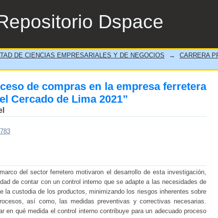
roceso de compras en la empresa ferretera 
Repositorio Dspace
TAD DE CIENCIAS EMPRESARIALES Y DE NEGOCIOS
→
CARRERA PR
roceso de compras en la empresa ferretera
el Cercado de Lima 2021”
el
/783
rco del sector ferretero motivaron el desarrollo de esta investigación,
dad de contar con un control interno que se adapte a las necesidades de
 la custodia de los productos, minimizando los riesgos inherentes sobre
 procesos, así como, las medidas preventivas y correctivas necesarias.
nar en qué medida el control interno contribuye para un adecuado proceso