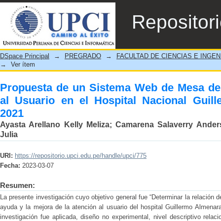
Propuesta de un Sistema Web de Mesa de
Repositor
Nacional Guillermo Almenara Irigoyen 2021
DSpace Principal
→
PREGRADO
→
FACULTAD DE CIENCIAS E INGEN
→
Ver ítem
Propuesta de un Sistema Web de Mesa de 
al Usuario en el Hospital Nacional Guil
2021
Ayasta Arellano Kelly Meliza
;
Camarena Salaverry Ander
Julia
URI:
https://repositorio.upci.edu.pe/handle/upci/775
Fecha:
2023-03-07
Resumen:
La presente investigación cuyo objetivo general fue “Determinar la relación
ayuda y la mejora de la atención al usuario del hospital Guillermo Almenar
investigación fue aplicada, diseño no experimental, nivel descriptivo rela