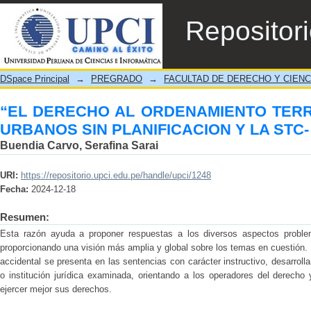
“EL DERECHO AL ORDENAMIENTO 
Repositor
PLANIFICACION Y LA STC- 0024-2003-AI/T
DSpace Principal
→
PREGRADO
→
FACULTAD DE DERECHO Y CIENC
“EL DERECHO AL ORDENAMIENTO TERR
URBANOS SIN PLANIFICACION Y LA STC- 0
Buendia Carvo, Serafina Sarai
URI:
https://repositorio.upci.edu.pe/handle/upci/1248
Fecha:
2024-12-18
Resumen:
Esta razón ayuda a proponer respuestas a los diversos aspectos problem
proporcionando una visión más amplia y global sobre los temas en cuestión. E
accidental se presenta en las sentencias con carácter instructivo, desarroll
o institución jurídica examinada, orientando a los operadores del derech
ejercer mejor sus derechos.