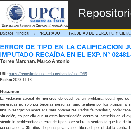
ERROR DE TIPO EN LA CALIFICACIÓN J
Repositor
EXP. N° 02481-2021-88-1302-JR-PE-03
DSpace Principal
→
PREGRADO
→
FACULTAD DE DERECHO Y CIENC
ERROR DE TIPO EN LA CALIFICACIÓN J
IMPUTADO RECAÍDA EN EL EXP. N° 02481-
Torres Marchan, Marco Antonio
URI:
https://repositorio.upci.edu.pe/handle/upci/965
Fecha:
2023-11-16
Resumen:
La violación sexual de menores de edad, es un problema social que se 
generadas no solo por terceras personas, sino también por los propios famil
una investigación adecuada para obtener resultados favorables y poder tene
situación, es por ello que nuestra investigación centra su atención en el 
siendo la problemática el error de tipo sobre sobre la sentencia que fue dicta
condenando a 35 años de pena privativa de libertad, por el delito contra 