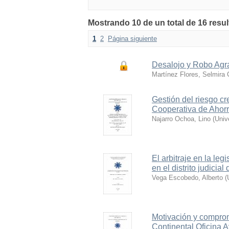
Mostrando 10 de un total de 16 re
1
2
Página siguiente
Desalojo y Robo Ag
Martínez Flores, Selmira 
Gestión del riesgo cre
Cooperativa de Ahorr
Najarro Ochoa, Lino
(
Univ
El arbitraje en la le
en el distrito judicia
Vega Escobedo, Alberto
(
Motivación y comprom
Continental Oficina 