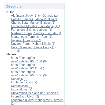
Descubre
Autor
Alcántara Urbay, Erick Gerardo (1)
Castillo Jimenez, Maria Vitalina (1)
Chenet Zuta, Manuel Enrique (1)
Fernandez Morales, Jinn Magaly (1)
Fernandez Saime, Lourdes (1)
Martínez Flores, Selmira Clorinda (1)
Montenegro Terrones, Roel (1)
Najarro Ochoa, Lino (1)
Navarro Pérez, Hebert Nikola (1)
Perez Márquez, Karina Enory (1)
... más
Materia
https://purl.org/pe-
repo/ocde/ford#5.02.04 (9)
https://purl.org/pe-
repo/ocde/ford#2.11.04 (3)
https://purl.org/pe-
repo/ocde/ford#5.05.00 (3)
Desalojo (2)
Implementación (2)
Rentabilidad (2)
trabajadores (2)
Universidad Peruana de Ciencias e
Informática UPCI (2)
academic quality management system
(1)