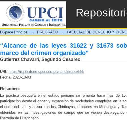
“Alcance de las leyes 31622 y 31673 sobre 
Repositor
DSpace Principal
→
PREGRADO
→
FACULTAD DE DERECHO Y CIENC
“Alcance de las leyes 31622 y 31673 sobr
marco del crimen organizado”
Gutierrez Chavarri, Segundo Cesareo
URI:
https://repositorio.upci.edu.pe/handle/upci/885
Fecha:
2023-10-03
Resumen:
La práctica pesquera en el estado peruano se remonta hace más de 15.0
participación desde el origen y expansión de sociedades complejas en la z
el norte del país y al sur con los Chiribayas, ubicados en Moquegua y Ta
obtenidas en las investigaciones de campo que se vienen desplegando 
liberteña de Huanchaco.