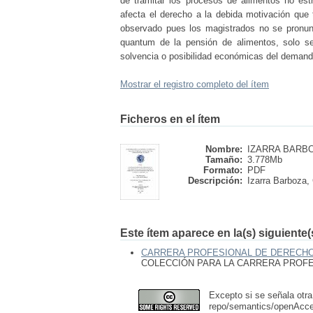
de tramitar los procesos de alimentos no est
afecta el derecho a la debida motivación que 
observado pues los magistrados no se pronunc
quantum de la pensión de alimentos, solo se 
solvencia o posibilidad económicas del demand
Mostrar el registro completo del ítem
Ficheros en el ítem
Nombre:
IZARRA BARBOZ
Tamaño:
3.778Mb
Formato:
PDF
Descripción:
Izarra Barboza,
Este ítem aparece en la(s) siguiente
CARRERA PROFESIONAL DE DERECH
COLECCIÓN PARA LA CARRERA PROF
Excepto si se señala otra
repo/semantics/openAcc