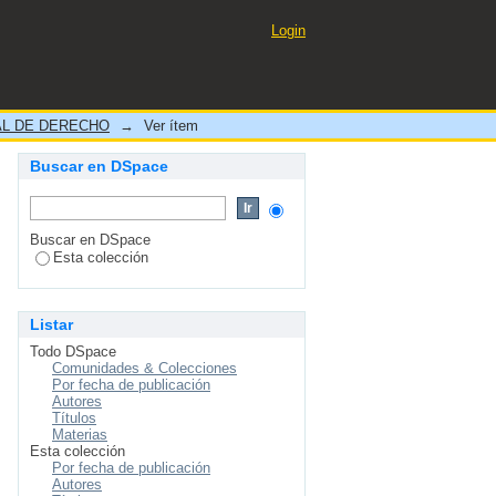
ÓN DEL QUANTUM DE LA
Login
O DE PAZ LETRADO DE
L DE DERECHO
→
Ver ítem
Buscar en DSpace
Buscar en DSpace
Esta colección
Listar
Todo DSpace
Comunidades & Colecciones
Por fecha de publicación
Autores
Títulos
Materias
Esta colección
Por fecha de publicación
Autores