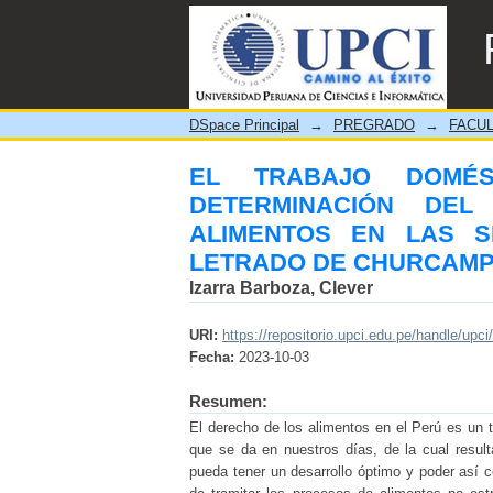
EL TRABAJO DOMÉSTIC
PENSIÓN DE ALIMENT
CHURCAMPA – 2021.
DSpace Principal
→
PREGRADO
→
FACUL
EL TRABAJO DOMÉ
DETERMINACIÓN DE
ALIMENTOS EN LAS S
LETRADO DE CHURCAMPA
Izarra Barboza, Clever
URI:
https://repositorio.upci.edu.pe/handle/upci
Fecha:
2023-10-03
Resumen:
El derecho de los alimentos en el Perú es un t
que se da en nuestros días, de la cual result
pueda tener un desarrollo óptimo y poder así 