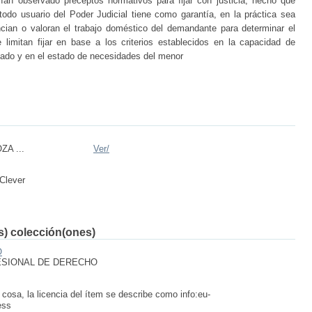
rían observado preceptos normativos para fijar con justicia, hecho que
todo usuario del Poder Judicial tiene como garantía, en la práctica sea
ian o valoran el trabajo doméstico del demandante para determinar el
limitan fijar en base a los criterios establecidos en la capacidad de
ado y en el estado de necesidades del menor
A ...
Ver/
 Clever
(s) colección(ones)
O
ESIONAL DE DERECHO
 cosa, la licencia del ítem se describe como info:eu-
ess