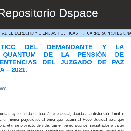
O DEL DEMANDANTE Y LA DETERMINACI
Repositorio Dspace
OS EN LAS SENTENCIAS DEL JUZGAD
TAD DE DERECHO Y CIENCIAS POLÍTICAS
→
CARRERA PROFESIONA
STICO DEL DEMANDANTE Y LA
L QUANTUM DE LA PENSIÓN DE
ENTENCIAS DEL JUZGADO DE PAZ
 – 2021.
/880
ema muy recurrido en todo ámbito social, debido a la disfunción familiar
a un menor perjudicado al tener que recurrir al Poder Judicial para que
concretar su proyecto de vida. Sin embargo algunos magistrados a cargo