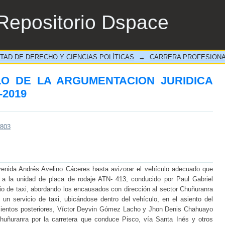
 DE LA ARGUMENTACION JURIDICA EN LA
Repositorio Dspace
TAD DE DERECHO Y CIENCIAS POLÍTICAS
→
CARRERA PROFESIONA
LO DE LA ARGUMENTACION JURIDICA
-2019
/803
enida Andrés Avelino Cáceres hasta avizorar el vehículo adecuado que
r a la unidad de placa de rodaje ATN- 413, conducido por Paul Gabriel
o de taxi, abordando los encausados con dirección al sector Chuñuranra
 un servicio de taxi, ubicándose dentro del vehículo, en el asiento del
 asientos posteriores, Víctor Deyvin Gómez Lacho y Jhon Denis Chahuayo
Chuñuranra por la carretera que conduce Pisco, vía Santa Inés y otros