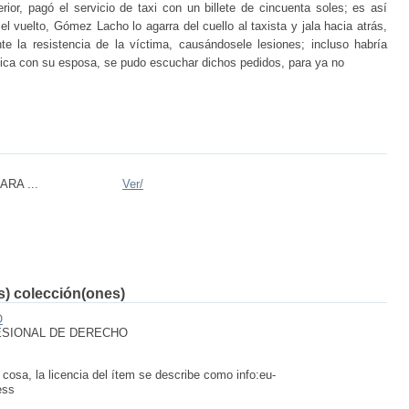
ior, pagó el servicio de taxi con un billete de cincuenta soles; es así
l vuelto, Gómez Lacho lo agarra del cuello al taxista y jala hacia atrás,
te la resistencia de la víctima, causándosele lesiones; incluso habría
fónica con su esposa, se pudo escuchar dichos pedidos, para ya no
RA ...
Ver/
(s) colección(ones)
O
ESIONAL DE DERECHO
 cosa, la licencia del ítem se describe como info:eu-
ess