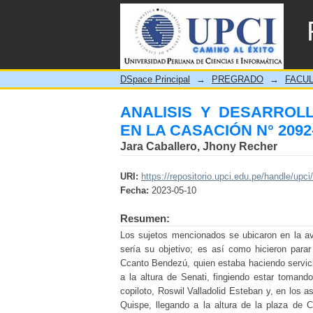
ANALISIS Y DESARROLLO
DSpace Principal
→
PREGRADO
→
FACUL
ANALISIS Y DESARROL
EN LA CASACIÓN N° 2092
Jara Caballero, Jhony Recher
URI:
https://repositorio.upci.edu.pe/handle/upci
Fecha:
2023-05-10
Resumen:
Los sujetos mencionados se ubicaron en la av
sería su objetivo; es así como hicieron para
Ccanto Bendezú, quien estaba haciendo servici
a la altura de Senati, fingiendo estar tomando
copiloto, Roswil Valladolid Esteban y, en los
Quispe, llegando a la altura de la plaza de 