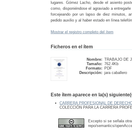
lugares. Gómez Lacho, desde el asiento poster
como, disponiéndose el agraviado a entregarle e
forcejeando por un lapso de diez minutos, an
pedido auxilio y al haber estado en línea tele
Mostrar el registro completo del ítem
Ficheros en el ítem
Nombre:
TRABAJO DE JA
Tamaño:
762.4Kb
Formato:
PDF
Descripción:
jara caballero
Este ítem aparece en la(s) siguiente
CARRERA PROFESIONAL DE DERECH
COLECCIÓN PARA LA CARRERA PROF
Excepto si se señala otra
repo/semantics/openAcc