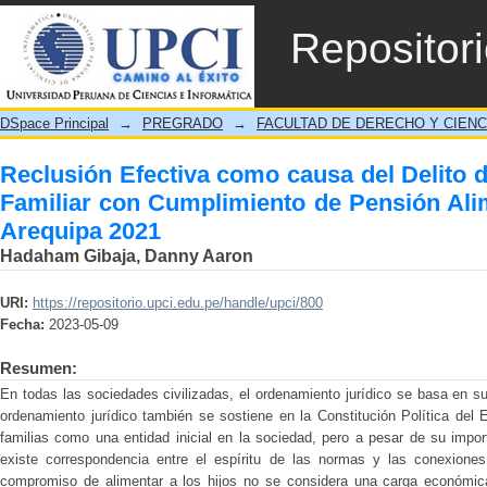
Reclusión Efectiva como causa del Delito
Repositor
de Pensión Alimentaria en la Ciudad de Ar
DSpace Principal
→
PREGRADO
→
FACULTAD DE DERECHO Y CIENC
Reclusión Efectiva como causa del Delito 
Familiar con Cumplimiento de Pensión Ali
Arequipa 2021
Hadaham Gibaja, Danny Aaron
URI:
https://repositorio.upci.edu.pe/handle/upci/800
Fecha:
2023-05-09
Resumen:
En todas las sociedades civilizadas, el ordenamiento jurídico se basa en s
ordenamiento jurídico también se sostiene en la Constitución Política de
familias como una entidad inicial en la sociedad, pero a pesar de su impor
existe correspondencia entre el espíritu de las normas y las conexiones 
compromiso de alimentar a los hijos no se considera una carga económi