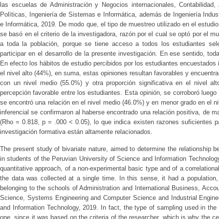
las escuelas de Administración y Negocios internacionales, Contabilidad,
Políticas, Ingeniería de Sistemas e Informática, además de Ingeniería Indus
e Informática, 2019. De modo que, el tipo de muestreo utilizado en el estudio
se basó en el criterio de la investigadora, razón por el cual se optó por el m
a toda la población, porque se tiene acceso a todos los estudiantes se
participar en el desarrollo de la presente investigación. En ese sentido, to
En efecto los hábitos de estudio percibidos por los estudiantes encuestados 
el nivel alto (44%), en suma, estas opiniones resultan favorables y encuentran
con un nivel medio (55.0%) y otra proporción significativa en el nivel a
percepción favorable entre los estudiantes. Esta opinión, se corroboró luego
se encontró una relación en el nivel medio (46.0%) y en menor grado en el ni
inferencial se confirmaron al haberse encontrado una relación positiva, de ma
(Rho = 0.818, p = .000 < 0.05), lo que indica existen razones suficientes pa
investigación formativa están altamente relacionados.
The present study of bivariate nature, aimed to determine the relationship 
in students of the Peruvian University of Science and Information Technology
quantitative approach, of a non-experimental basic type and of a correlational
the data was collected at a single time. In this sense, it had a populatio
belonging to the schools of Administration and International Business, Accou
Science, Systems Engineering and Computer Science and Industrial Enginee
and Information Technology, 2019. In fact, the type of sampling used in the 
one, since it was based on the criteria of the researcher, which is why the 