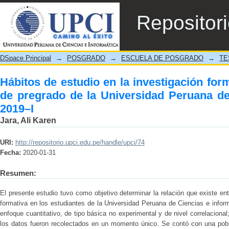
Hábitos de estudio en la investigación
Repositor
Universidad Peruana de Ciencias e Informát
DSpace Principal
→
POSGRADO
→
ESCUELA DE POSGRADO
→
TE
Hábitos de estudio en la investigación for
de pregrado de la Universidad Peruana de
2019–I
Jara, Ali Karen
URI:
http://repositorio.upci.edu.pe/handle/upci/74
Fecha:
2020-01-31
Resumen:
El presente estudio tuvo como objetivo determinar la relación que existe ent
formativa en los estudiantes de la Universidad Peruana de Ciencias e infor
enfoque cuantitativo, de tipo básica no experimental y de nivel correlaciona
los datos fueron recolectados en un momento único. Se contó con una pobl