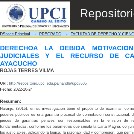
DERECHOA LA DEBIDA MOTIVACION EN
Repositor
CASACION N° 291-2019- AYACUCHO
DSpace Principal
→
PREGRADO
→
FACULTAD DE DERECHO Y CIENC
DERECHOA LA DEBIDA MOTIVACIO
JUDICIALES Y EL RECURSO DE CAS
AYACUCHO
ROJAS TERRES VILMA
URI:
http://repositorio.upci.edu.pe/handle/upci/685
Fecha:
2022-10-24
Resumen:
Naranjo, (2016), en su investigación tiene el propósito de examinar, com
poderes públicos es una garantía procesal de connotación constitucional, do
jueces de garantías penales son responsables en la emisión de res
fundamentadas; conforme los parámetros que señala la Carta Magna, conjunt
los justiciables, aplicando la lógica, la razonabilidad y compresión; que permit