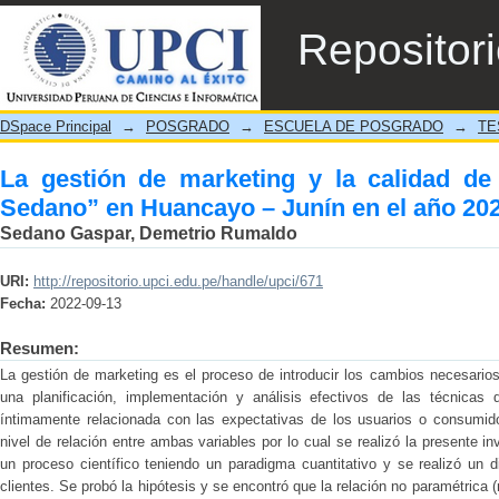
La gestión de marketing y la calidad de se
Repositor
el año 2020.
DSpace Principal
→
POSGRADO
→
ESCUELA DE POSGRADO
→
TE
La gestión de marketing y la calidad de 
Sedano” en Huancayo – Junín en el año 202
Sedano Gaspar, Demetrio Rumaldo
URI:
http://repositorio.upci.edu.pe/handle/upci/671
Fecha:
2022-09-13
Resumen:
La gestión de marketing es el proceso de introducir los cambios necesario
una planificación, implementación y análisis efectivos de las técnicas 
íntimamente relacionada con las expectativas de los usuarios o consumido
nivel de relación entre ambas variables por lo cual se realizó la presente i
un proceso científico teniendo un paradigma cuantitativo y se realizó un 
clientes. Se probó la hipótesis y se encontró que la relación no paramétrica (