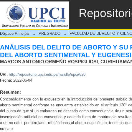
ANÁLISIS DEL DELITO DE ABORT
Repositor
SENTIMENTAL Y EUGENESICO
DSpace Principal
→
PREGRADO
→
FACULTAD DE DERECHO Y CIENC
ANÁLISIS DEL DELITO DE ABORTO Y S
DEL ABORTO SENTIMENTAL Y EUGENES
MARCOS ANTONIO ORMEÑO ROSPIGLIOSI
;
CURIHUAMAN
URI:
http://repositorio.upci.edu.pe/handle/upci/620
Fecha:
2022-06-04
Resumen:
Concordádamente con lo expuesto en la introducción del presente trabajo de 
aborto sentimental conforme se encuentra establecido en el artículo 120° d
del punto de que si un embarazo no deseado como consecuencia de un acto 
inseminación artificial no consentida y ocurrida fuera de matrimonio resultan
a un no nato; por otro lado, refiriéndonos al aborto eugenésico, tenemos que 
no nato