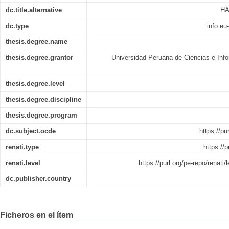
dc.title.alternative
HA
dc.type
info:eu
thesis.degree.name
thesis.degree.grantor
Universidad Peruana de Ciencias e Info
thesis.degree.level
thesis.degree.discipline
thesis.degree.program
dc.subject.ocde
https://pu
renati.type
https://p
renati.level
https://purl.org/pe-repo/renati
dc.publisher.country
Ficheros en el ítem