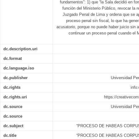
fundamentos”: 1) que “la Sala decidió en for
función del Ministerio Público, revocar la 
Juzgado Penal de Lima y ordena que se ap
proceso penal sin fiscal, lo que ha gener
acusatorio, porque no puede haber juicio sin 
continuar un proceso penal cuando el M
dc.description.uri
dc.format
dc.language.iso
dc.publisher
Universidad Per
dc.rights
info
dc.rights.uri
https://creativeco
dc.source
Universidad Per
dc.source
dc.subject
“PROCESO DE HABEAS CORPUS
dc.title
“PROCESO DE HABEAS CORPUS