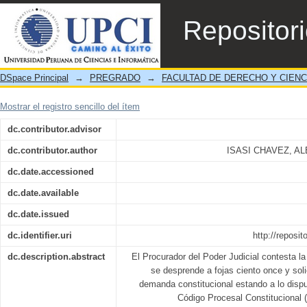
“PROCESO DE HABEAS CORPUS”¨VARIAC
Repositor
DSpace Principal
→
PREGRADO
→
FACULTAD DE DERECHO Y CIENC
Mostrar el registro sencillo del ítem
dc.contributor.advisor
dc.contributor.author
ISASI CHAVEZ, 
dc.date.accessioned
dc.date.available
dc.date.issued
dc.identifier.uri
http://reposi
dc.description.abstract
El Procurador del Poder Judicial contesta 
se desprende a fojas ciento once y soli
demanda constitucional estando a lo dispue
Código Procesal Constitucional (