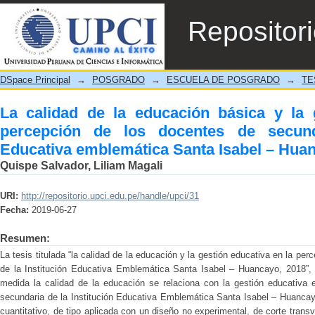
La calidad de la educación básica y la ge
Repositor
secundaria en la Institución Educativa emb
DSpace Principal
→
POSGRADO
→
ESCUELA DE POSGRADO
→
TE
La calidad de la educación básica y la 
percepción de los docentes de secunda
Educativa emblemática Santa Isabel – Hua
Quispe Salvador, Liliam Magali
URI:
http://repositorio.upci.edu.pe/handle/upci/31
Fecha:
2019-06-27
Resumen:
La tesis titulada “la calidad de la educación y la gestión educativa en la per
de la Institución Educativa Emblemática Santa Isabel – Huancayo, 2018”,
medida la calidad de la educación se relaciona con la gestión educativa 
secundaria de la Institución Educativa Emblemática Santa Isabel – Huancay
cuantitativo, de tipo aplicada con un diseño no experimental, de corte trans