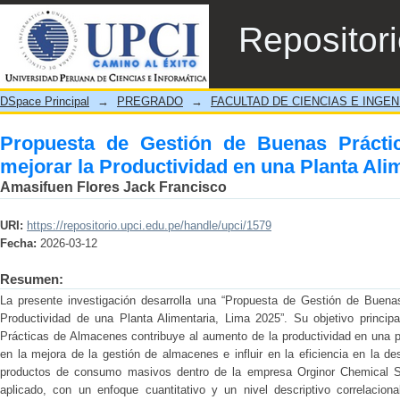
Propuesta de Gestión de Buenas Prácticas
Repositor
Planta Alimentaria – Lima, 2025
DSpace Principal
→
PREGRADO
→
FACULTAD DE CIENCIAS E INGEN
Propuesta de Gestión de Buenas Prácti
mejorar la Productividad en una Planta Ali
Amasifuen Flores Jack Francisco
URI:
https://repositorio.upci.edu.pe/handle/upci/1579
Fecha:
2026-03-12
Resumen:
La presente investigación desarrolla una “Propuesta de Gestión de Buena
Productividad de una Planta Alimentaria, Lima 2025”. Su objetivo princi
Prácticas de Almacenes contribuye al aumento de la productividad en una pl
en la mejora de la gestión de almacenes e influir en la eficiencia en la 
productos de consumo masivos dentro de la empresa Orginor Chemical S
aplicado, con un enfoque cuantitativo y un nivel descriptivo correlacion