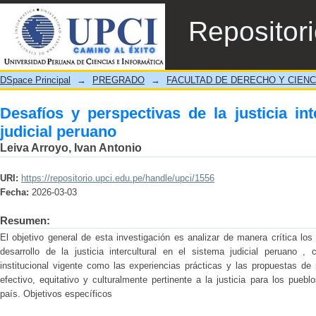
Desafíos y perspectivas de la justicia interc
Repositor
DSpace Principal
→
PREGRADO
→
FACULTAD DE DERECHO Y CIENC
Desafíos y perspectivas de la justicia int
judicial peruano
Leiva Arroyo, Ivan Antonio
URI:
https://repositorio.upci.edu.pe/handle/upci/1556
Fecha:
2026-03-03
Resumen:
El objetivo general de esta investigación es analizar de manera crítica los
desarrollo de la justicia intercultural en el sistema judicial peruano 
institucional vigente como las experiencias prácticas y las propuestas de
efectivo, equitativo y culturalmente pertinente a la justicia para los pueb
país. Objetivos específicos