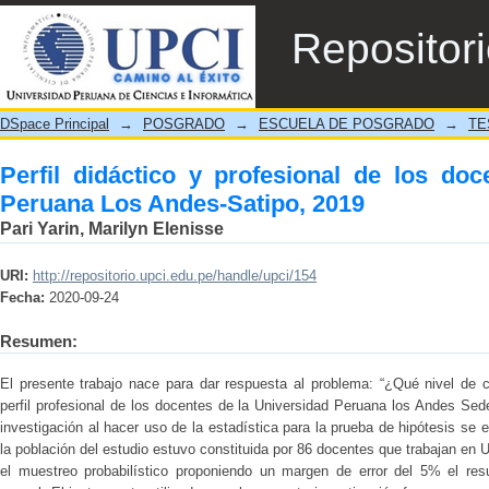
Perfil didáctico y profesional de los doce
Repositor
DSpace Principal
→
POSGRADO
→
ESCUELA DE POSGRADO
→
TE
Perfil didáctico y profesional de los do
Peruana Los Andes-Satipo, 2019
Pari Yarin, Marilyn Elenisse
URI:
http://repositorio.upci.edu.pe/handle/upci/154
Fecha:
2020-09-24
Resumen:
El presente trabajo nace para dar respuesta al problema: “¿Qué nivel de corr
perfil profesional de los docentes de la Universidad Peruana los Andes Sede
investigación al hacer uso de la estadística para la prueba de hipótesis se
la población del estudio estuvo constituida por 86 docentes que trabajan en
el muestreo probabilístico proponiendo un margen de error del 5% el res