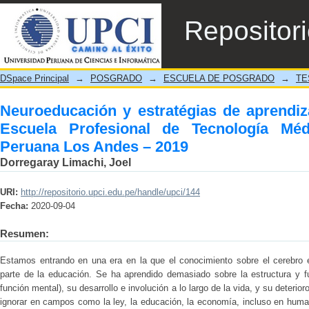
Neuroeducación y estratégias de apren
Repositor
Tecnología Médica de la Universidad Peru
DSpace Principal
→
POSGRADO
→
ESCUELA DE POSGRADO
→
TE
Neuroeducación y estratégias de aprendiz
Escuela Profesional de Tecnología Mé
Peruana Los Andes – 2019
Dorregaray Limachi, Joel
URI:
http://repositorio.upci.edu.pe/handle/upci/144
Fecha:
2020-09-04
Resumen:
Estamos entrando en una era en la que el conocimiento sobre el cerebro e
parte de la educación. Se ha aprendido demasiado sobre la estructura y fun
función mental), su desarrollo e involución a lo largo de la vida, y su deteri
ignorar en campos como la ley, la educación, la economía, incluso en human