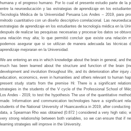
humana y el progreso humano. Por lo cual el presente estudio parte de la pre
entre la neuroeducación y las estrategias de aprendizaje en los estudiant
Tecnología Médica de la Universidad Peruana Los Andes – 2019, para prob
método cuantitativo con un diseño descriptivo correlacional. Las neuroeducaci
estrategias de aprendizaje en los estudiantes de tecnología médica en la Un
después de realizar las pesquisas necesarias y procesar los datos se obtu
una relación muy alta; lo que permitió concluir que existe una relación
podemos asegurar que si se utilizan de manera adecuada las técnicas de
aprendizaje mejoraran en la Universidad.
We are entering an era in which knowledge about the brain in general, and the 
much has been learned about the structure and function of the brain (inc
development and involution throughout life, and its deterioration after injury 
education, economics, even in humanities and others relevant to human ha
present study starts from the premise Hi: There is a significant relatio
strategies in the students of the V cycle of the Professional School of Mé
Los Andes - 2019, to test the hypothesis The use of the quantitative method 
made. Information and communication technologies have a significant relati
students of the National University of Huancavelica in 2019, after conductin
data, a Spearman Rho was obtained (0.872 ) considered a very high ratio; w
very strong relationship between both variables, so we can ensure that if n
learning strategies will improve in the University.