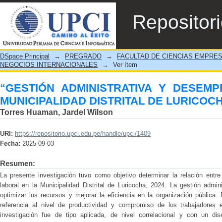
“GESTIÓN ADMINISTRATIVA Y DESEMPEÑ
Repositor
LURICOCHA, 2024”
DSpace Principal
→
PREGRADO
→
FACULTAD DE CIENCIAS EMPRE
NEGOCIOS INTERNACIONALES
→
Ver ítem
“GESTIÓN ADMINISTRATIVA Y DESEM
MUNICIPALIDAD DISTRITAL DE LURICOCH
Torres Huaman, Jardel Wilson
URI:
https://repositorio.upci.edu.pe/handle/upci/1409
Fecha:
2025-09-03
Resumen:
La presente investigación tuvo como objetivo determinar la relación entr
laboral en la Municipalidad Distrital de Luricocha, 2024. La gestión admi
optimizar los recursos y mejorar la eficiencia en la organización pública.
referencia al nivel de productividad y compromiso de los trabajadores
investigación fue de tipo aplicada, de nivel correlacional y con un d