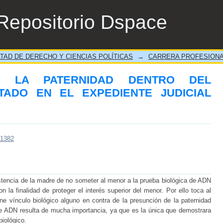
A PATERNIDAD DENTRO DEL MATRIMON
Repositorio Dspace
624-2023
TAD DE DERECHO Y CIENCIAS POLÍTICAS
→
CARRERA PROFESIONA
E LA PATERNIDAD DENTRO DEL
TADO EN EL EXPEDIENTE JUDICIAL
/1382
sistencia de la madre de no someter al menor a la prueba biológica de ADN
 la finalidad de proteger el interés superior del menor. Por ello toca al
ne vínculo biológico alguno en contra de la presunción de la paternidad
 de ADN resulta de mucha importancia, ya que es la única que demostrara
biológico.