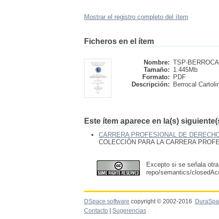
Mostrar el registro completo del ítem
Ficheros en el ítem
Nombre:
TSP-BERROCAL
Tamaño:
1.445Mb
Formato:
PDF
Descripción:
Berrocal Cartolin
Este ítem aparece en la(s) siguiente
CARRERA PROFESIONAL DE DERECH
COLECCIÓN PARA LA CARRERA PROF
Excepto si se señala otra
repo/semantics/closedA
DSpace software
copyright © 2002-2016
DuraSpa
Contacto
|
Sugerencias