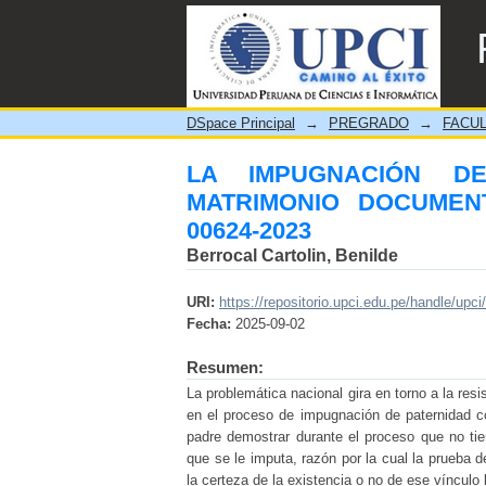
LA IMPUGNACIÓN DE L
EXPEDIENTE JUDICIAL 00
DSpace Principal
→
PREGRADO
→
FACUL
LA IMPUGNACIÓN D
MATRIMONIO DOCUMEN
00624-2023
Berrocal Cartolin, Benilde
URI:
https://repositorio.upci.edu.pe/handle/upci
Fecha:
2025-09-02
Resumen:
La problemática nacional gira en torno a la re
en el proceso de impugnación de paternidad con
padre demostrar durante el proceso que no tie
que se le imputa, razón por la cual la prueba
la certeza de la existencia o no de ese vínculo 