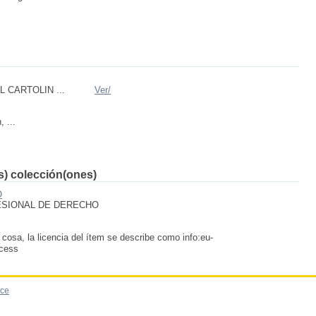
 CARTOLIN ...
Ver/
, ...
(s) colección(ones)
O
ESIONAL DE DERECHO
 cosa, la licencia del ítem se describe como info:eu-
ccess
ce