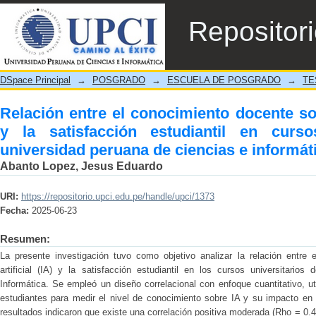
Relación entre el conocimiento docente sobr
Repositor
en cursos universitarios de la universidad 
DSpace Principal
→
POSGRADO
→
ESCUELA DE POSGRADO
→
TE
Relación entre el conocimiento docente sobr
y la satisfacción estudiantil en curso
universidad peruana de ciencias e informát
Abanto Lopez, Jesus Eduardo
URI:
https://repositorio.upci.edu.pe/handle/upci/1373
Fecha:
2025-06-23
Resumen:
La presente investigación tuvo como objetivo analizar la relación entre 
artificial (IA) y la satisfacción estudiantil en los cursos universitari
Informática. Se empleó un diseño correlacional con enfoque cuantitativo, u
estudiantes para medir el nivel de conocimiento sobre IA y su impacto en 
resultados indicaron que existe una correlación positiva moderada (Rho = 0.4