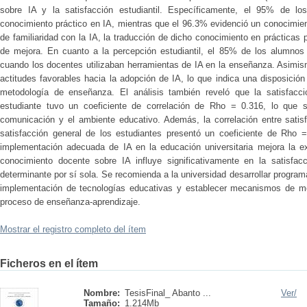
sobre IA y la satisfacción estudiantil. Específicamente, el 95% de lo
conocimiento práctico en IA, mientras que el 96.3% evidenció un conocimiento
de familiaridad con la IA, la traducción de dicho conocimiento en prácticas
de mejora. En cuanto a la percepción estudiantil, el 85% de los alumnos 
cuando los docentes utilizaban herramientas de IA en la enseñanza. Asimi
actitudes favorables hacia la adopción de IA, lo que indica una disposición
metodología de enseñanza. El análisis también reveló que la satisfacció
estudiante tuvo un coeficiente de correlación de Rho = 0.316, lo que s
comunicación y el ambiente educativo. Además, la correlación entre satis
satisfacción general de los estudiantes presentó un coeficiente de Rho =
implementación adecuada de IA en la educación universitaria mejora la e
conocimiento docente sobre IA influye significativamente en la satisfacc
determinante por sí sola. Se recomienda a la universidad desarrollar program
implementación de tecnologías educativas y establecer mecanismos de mo
proceso de enseñanza-aprendizaje.
Mostrar el registro completo del ítem
Ficheros en el ítem
Nombre:
TesisFinal_ Abanto ...
Ver/
Tamaño:
1.214Mb