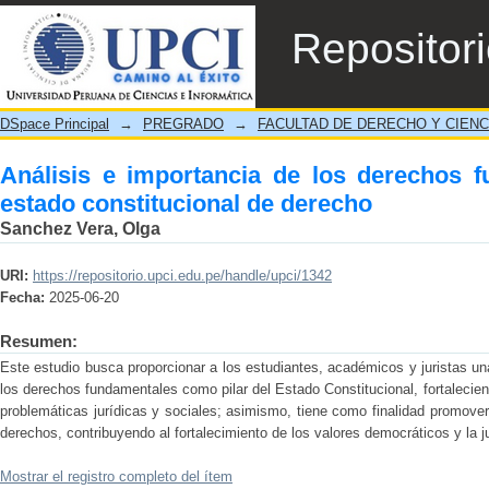
Análisis e importancia de los derechos
Repositor
derecho
DSpace Principal
→
PREGRADO
→
FACULTAD DE DERECHO Y CIENC
Análisis e importancia de los derechos 
estado constitucional de derecho
Sanchez Vera, Olga
URI:
https://repositorio.upci.edu.pe/handle/upci/1342
Fecha:
2025-06-20
Resumen:
Este estudio busca proporcionar a los estudiantes, académicos y juristas un
los derechos fundamentales como pilar del Estado Constitucional, fortalecien
problemáticas jurídicas y sociales; asimismo, tiene como finalidad promove
derechos, contribuyendo al fortalecimiento de los valores democráticos y la 
Mostrar el registro completo del ítem