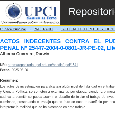
ACTOS INDECENTES CONTRA EL PUDOR E
Repositor
PE-02, LIMA, 2019-2021
DSpace Principal
→
PREGRADO
→
FACULTAD DE DERECHO Y CIENC
ACTOS INDECENTES CONTRA EL PU
PENAL N° 25447-2004-0-0801-JR-PE-02, LI
Alberca Guerrero, Darwin
URI:
https://repositorio.upci.edu.pe/handle/upci/1341
Fecha:
2025-06-20
Resumen:
Los actos de investigación para alcanzar algún nivel de fiabilidad en el traba
y Ciencia Política, se someten a examinarlas por etapas, siendo la primera 
cual va a permitir se pueda asumir el desafío de iniciar el trabajo de inves
culminarlo, presentando el trabajo que es fruto de nuestro sacrificio person
interpretar la realidad que se ha plasmado en este trabajo.