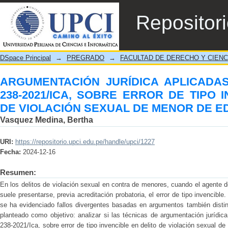
ARGUMENTACIÓN JURÍDICA APLICADAS E
Repositor
DE TIPO INVENCIBLE EN DELITO DE VI
DSpace Principal
→
PREGRADO
→
FACULTAD DE DERECHO Y CIENC
ARGUMENTACIÓN JURÍDICA APLICADAS
238-2021/ICA, SOBRE ERROR DE TIPO 
DE VIOLACIÓN SEXUAL DE MENOR DE E
Vasquez Medina, Bertha
URI:
https://repositorio.upci.edu.pe/handle/upci/1227
Fecha:
2024-12-16
Resumen:
En los delitos de violación sexual en contra de menores, cuando el agente 
suele presentarse, previa acreditación probatoria, el error de tipo invencible. 
se ha evidenciado fallos divergentes basadas en argumentos también distin
planteado como objetivo: analizar si las técnicas de argumentación jurídic
238-2021/Ica, sobre error de tipo invencible en delito de violación sexual d