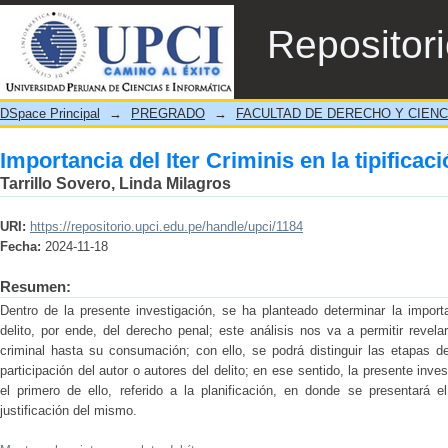
Importancia del Iter Criminis en la tipificaci
Repositor
DSpace Principal
→
PREGRADO
→
FACULTAD DE DERECHO Y CIENC
Importancia del Iter Criminis en la tipificaci
Tarrillo Sovero, Linda Milagros
URI:
https://repositorio.upci.edu.pe/handle/upci/1184
Fecha:
2024-11-18
Resumen:
Dentro de la presente investigación, se ha planteado determinar la importanc
delito, por ende, del derecho penal; este análisis nos va a permitir revela
criminal hasta su consumación; con ello, se podrá distinguir las etapas del
participación del autor o autores del delito; en ese sentido, la presente inve
el primero de ello, referido a la planificación, en donde se presentará e
justificación del mismo.