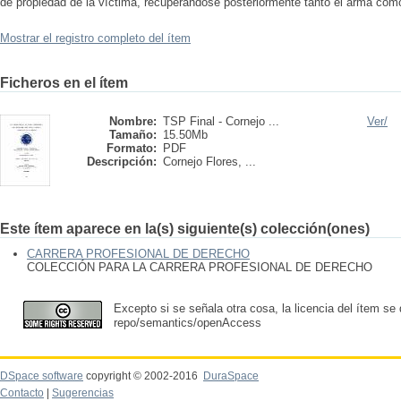
de propiedad de la víctima, recuperándose posteriormente tanto el arma como 
Mostrar el registro completo del ítem
Ficheros en el ítem
Nombre:
TSP Final - Cornejo ...
Ver/
Tamaño:
15.50Mb
Formato:
PDF
Descripción:
Cornejo Flores, ...
Este ítem aparece en la(s) siguiente(s) colección(ones)
CARRERA PROFESIONAL DE DERECHO
COLECCIÓN PARA LA CARRERA PROFESIONAL DE DERECHO
Excepto si se señala otra cosa, la licencia del ítem se
repo/semantics/openAccess
DSpace software
copyright © 2002-2016
DuraSpace
Contacto
|
Sugerencias