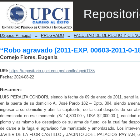
“Robo agravado (2011-EXP. 00603-2011-0-1
Repositor
DSpace Principal
→
PREGRADO
→
FACULTAD DE DERECHO Y CIENC
“Robo agravado (2011-EXP. 00603-2011-0-1
Cornejo Flores, Eugenia
URI:
https://repositorio.upci.edu.pe/handle/upci/1135
Fecha:
2024-08-22
Resumen:
LUIS PERALTA CONDORI, siendo la fecha de 09 de enero de 2011, sentó la de
en la puerta de su domicilio A. José Pardo 182 – Dpto. 304, siendo amen
ingresar a su domicilio y abrir la cajafuerte, de la cual después de ser ab
determinada en ese momento (S/.14,300.00 y USA $2,000.00 ), cantidad qu
plomo y asimismo fue despojado de su arma de fuero, de la cual fue desp
de darse a la fuga el agraviado fue maniatado y amordazado. Los interve
JAVIER DE LA FLOR CASTILLO y JACINTO JOEL PALACIOS PAYTAN, este ú