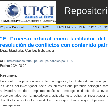
“El Proceso arbitral como facilitador del 
Repositor
contenido patrimonial”
DSpace Principal
→
PREGRADO
→
FACULTAD DE DERECHO Y CIENC
“El Proceso arbitral como facilitador del 
resolución de conflictos con contenido pat
Diaz Gastulo, Carlos Eduardo
URI:
https://repositorio.upci.edu.pe/handle/upci/1129
Fecha:
2024-08-22
Resumen:
En cuanto a la planificación de la investigación, he destacado sus ventajas
las ideas del investigador hacia los objetivos que pretendo perseguir, t
actividad antes de su implementación; sin embargo, el diseño de la inve
proporcionados por la metodología aplicada; esto obliga al investigador 
dificultades y obstáculos ineludibles, para lograr el éxito y que el presente
investigadores.