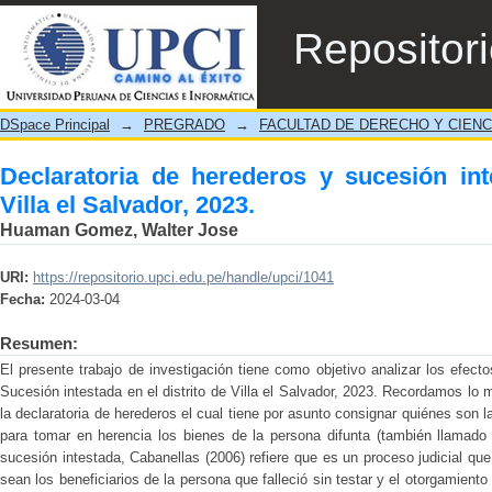
Declaratoria de herederos y sucesión intesta
Repositor
DSpace Principal
→
PREGRADO
→
FACULTAD DE DERECHO Y CIENC
Declaratoria de herederos y sucesión int
Villa el Salvador, 2023.
Huaman Gomez, Walter Jose
URI:
https://repositorio.upci.edu.pe/handle/upci/1041
Fecha:
2024-03-04
Resumen:
El presente trabajo de investigación tiene como objetivo analizar los efecto
Sucesión intestada en el distrito de Villa el Salvador, 2023. Recordamos lo 
la declaratoria de herederos el cual tiene por asunto consignar quiénes son 
para tomar en herencia los bienes de la persona difunta (también llamado
sucesión intestada, Cabanellas (2006) refiere que es un proceso judicial qu
sean los beneficiarios de la persona que falleció sin testar y el otorgamiento 