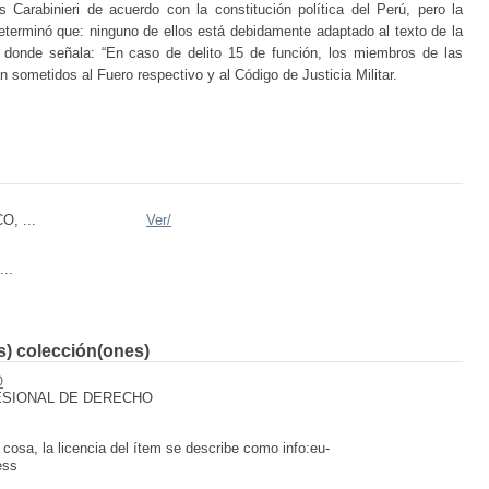
s Carabinieri de acuerdo con la constitución política del Perú, pero la
 determinó que: ninguno de ellos está debidamente adaptado al texto de la
3º donde señala: “En caso de delito 15 de función, los miembros de las
 sometidos al Fuero respectivo y al Código de Justicia Militar.
, ...
Ver/
...
(s) colección(ones)
O
ESIONAL DE DERECHO
 cosa, la licencia del ítem se describe como info:eu-
ess