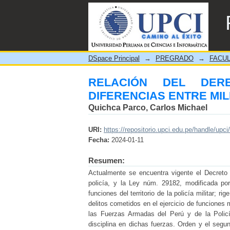
RELACIÓN DEL DERECH
POLICÍAS
DSpace Principal
→
PREGRADO
→
FACUL
RELACIÓN DEL DER
DIFERENCIAS ENTRE MIL
Quichca Parco, Carlos Michael
URI:
https://repositorio.upci.edu.pe/handle/upci
Fecha:
2024-01-11
Resumen:
Actualmente se encuentra vigente el Decreto
policía, y la Ley núm. 29182, modificada p
funciones del territorio de la policía militar; ri
delitos cometidos en el ejercicio de funciones m
las Fuerzas Armadas del Perú y de la Policía
disciplina en dichas fuerzas. Orden y el segun