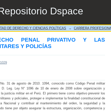
O PENAL PRIVATIVO Y LAS DIFERENCI
Repositorio Dspace
TAD DE DERECHO Y CIENCIAS POLÍTICAS
→
CARRERA PROFESIONA
ECHO PENAL PRIVATIVO Y LAS
ITARES Y POLICÍAS
/1029
 No. 31 de agosto de 2010. 1094, conocido como Código Penal militar
or D. Leg. Ley N° 1096 de 10 de enero de 2008 sobre organización y
ge la justicia militar en el Perú. El primero tiene como objetivo prevenir los
ilitares y policiales, proteger e implementar la finalidad constitucional de
 Nacional y contribuir al mantenimiento del orden, la seguridad y la
do tiene por objeto asegurar la estructura, organización, competencia y