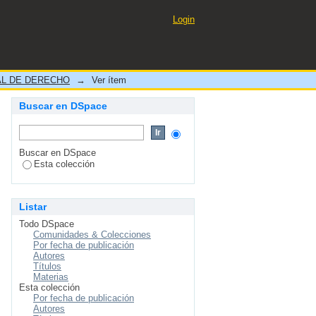
AS ENTRE MILITARES Y
Login
L DE DERECHO
→
Ver ítem
Buscar en DSpace
Buscar en DSpace
Esta colección
Listar
Todo DSpace
Comunidades & Colecciones
Por fecha de publicación
Autores
Títulos
Materias
Esta colección
Por fecha de publicación
Autores