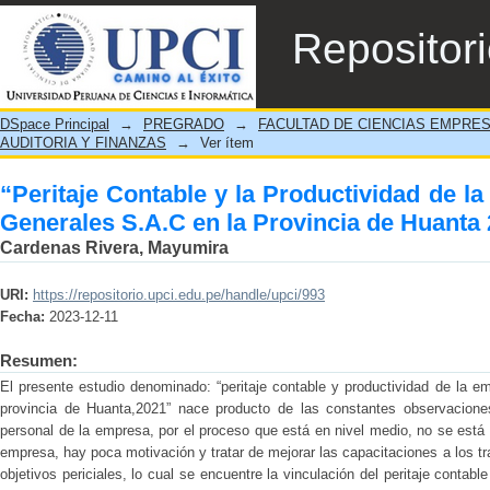
“Peritaje Contable y la Productividad 
Repositor
Provincia de Huanta 2021”
DSpace Principal
→
PREGRADO
→
FACULTAD DE CIENCIAS EMPRE
AUDITORIA Y FINANZAS
→
Ver ítem
“Peritaje Contable y la Productividad de 
Generales S.A.C en la Provincia de Huanta
Cardenas Rivera, Mayumira
URI:
https://repositorio.upci.edu.pe/handle/upci/993
Fecha:
2023-12-11
Resumen:
El presente estudio denominado: “peritaje contable y productividad de la e
provincia de Huanta,2021” nace producto de las constantes observaciones
personal de la empresa, por el proceso que está en nivel medio, no se est
empresa, hay poca motivación y tratar de mejorar las capacitaciones a los trab
objetivos periciales, lo cual se encuentre la vinculación del peritaje contab