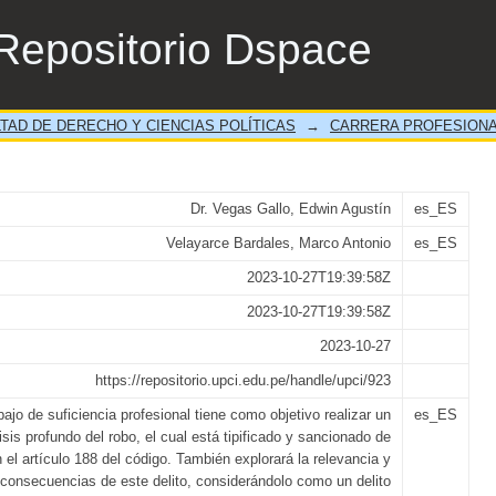
o y las Consecuencias de su Pluriofensivida
Repositorio Dspace
TAD DE DERECHO Y CIENCIAS POLÍTICAS
→
CARRERA PROFESIONA
Dr. Vegas Gallo, Edwin Agustín
es_ES
Velayarce Bardales, Marco Antonio
es_ES
2023-10-27T19:39:58Z
2023-10-27T19:39:58Z
2023-10-27
https://repositorio.upci.edu.pe/handle/upci/923
bajo de suficiencia profesional tiene como objetivo realizar un
es_ES
isis profundo del robo, el cual está tipificado y sancionado de
el artículo 188 del código. También explorará la relevancia y
 consecuencias de este delito, considerándolo como un delito