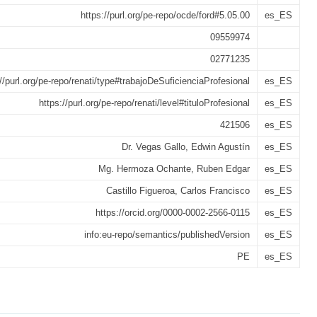
https://purl.org/pe-repo/ocde/ford#5.05.00
es_ES
09559974
02771235
://purl.org/pe-repo/renati/type#trabajoDeSuficienciaProfesional
es_ES
https://purl.org/pe-repo/renati/level#tituloProfesional
es_ES
421506
es_ES
Dr. Vegas Gallo, Edwin Agustín
es_ES
Mg. Hermoza Ochante, Ruben Edgar
es_ES
Castillo Figueroa, Carlos Francisco
es_ES
https://orcid.org/0000-0002-2566-0115
es_ES
info:eu-repo/semantics/publishedVersion
es_ES
PE
es_ES