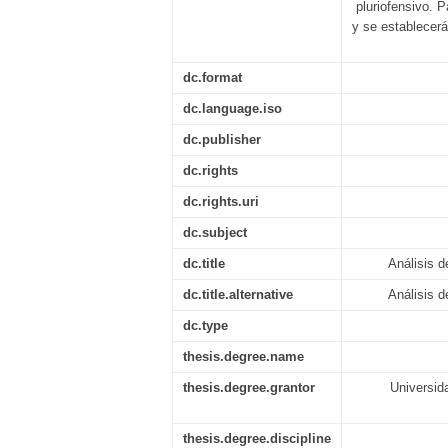
pluriofensivo. P
y se establecer
dc.format
dc.language.iso
dc.publisher
dc.rights
dc.rights.uri
dc.subject
dc.title
Análisis d
dc.title.alternative
Análisis d
dc.type
thesis.degree.name
thesis.degree.grantor
Universid
thesis.degree.discipline