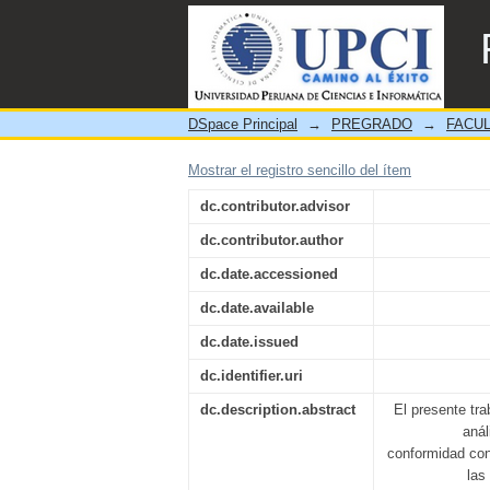
Análisis del Delito de Rob
DSpace Principal
→
PREGRADO
→
FACUL
Mostrar el registro sencillo del ítem
dc.contributor.advisor
dc.contributor.author
dc.date.accessioned
dc.date.available
dc.date.issued
dc.identifier.uri
dc.description.abstract
El presente tra
anál
conformidad con 
las