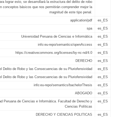
ara lograr esto, se desarrollará la estructura del delito de robo
án conceptos básicos que nos permitirán comprender mejor la
magnitud de este tipo penal.
application/pdf
es_ES
spa
es_ES
Universidad Peruana de Ciencias e Informática
es_ES
info:eu-repo/semantics/openAccess
es_ES
https://creativecommons.org/licenses/by-nc-nd/4.0
es_ES
DERECHO
es_ES
el Delito de Robo y las Consecuencias de su Pluriofensividad
es_ES
el Delito de Robo y las Consecuencias de su Pluriofensividad
es_ES
info:eu-repo/semantics/bachelorThesis
es_ES
ABOGADO
es_ES
ad Peruana de Ciencias e Informática. Facultad de Derecho y
es_ES
Ciencias Políticas
DERECHO Y CIENCIAS POLITICAS
es_ES