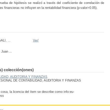
ueba de hipótesis se realizó a través del coeficiente de correlación de
s financieras no influyen en la rentabilidad financiera (p-valor>0.05).
I, ...
Ver/
Juan ...
(s) colección(ones)
IDAD, AUDITORIA Y FINANZAS
IONAL DE CONTABILIDAD, AUDITORIA Y FINANZAS
 cosa, la licencia del ítem se describe como info:eu-
ess