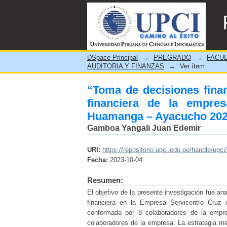
“Toma de decisiones finan
Servicentro Cruz de Chal
DSpace Principal
→
PREGRADO
→
FACUL
AUDITORIA Y FINANZAS
→
Ver ítem
“Toma de decisiones financ
financiera de la empre
Huamanga – Ayacucho 20
Gamboa Yangali Juan Edemir
URI:
https://repositorio.upci.edu.pe/handle/upci
Fecha:
2023-10-04
Resumen:
El objetivo de la presente investigación fue ana
financiera en la Empresa Servicentro Cru
conformada por 8 colaboradores de la empr
colaboradores de la empresa. La estrategia met