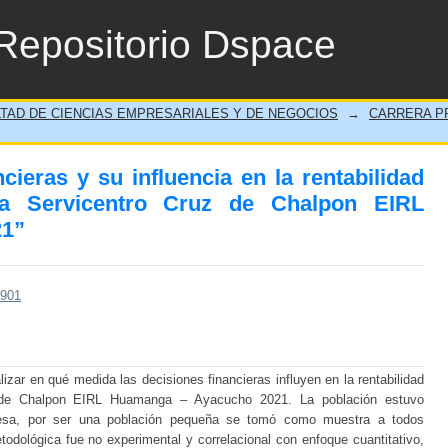
cieras y su influencia en la rentabilida
Repositorio Dspace
pon EIRL Huamanga – Ayacucho 2021”
TAD DE CIENCIAS EMPRESARIALES Y DE NEGOCIOS
→
CARRERA PR
ieras y su influencia en la rentabilidad
sa Servicentro Cruz de Chalpon EIRL
21”
/901
lizar en qué medida las decisiones financieras influyen en la rentabilidad
z de Chalpon EIRL Huamanga – Ayacucho 2021. La población estuvo
esa, por ser una población pequeña se tomó como muestra a todos
odológica fue no experimental y correlacional con enfoque cuantitativo,