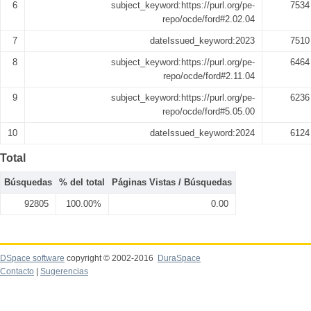
6
subject_keyword:https://purl.org/pe-
7534
repo/ocde/ford#2.02.04
7
dateIssued_keyword:2023
7510
8
subject_keyword:https://purl.org/pe-
6464
repo/ocde/ford#2.11.04
9
subject_keyword:https://purl.org/pe-
6236
repo/ocde/ford#5.05.00
10
dateIssued_keyword:2024
6124
Total
Búsquedas
% del total
Páginas Vistas / Búsquedas
92805
100.00%
0.00
DSpace software
copyright © 2002-2016
DuraSpace
Contacto
|
Sugerencias