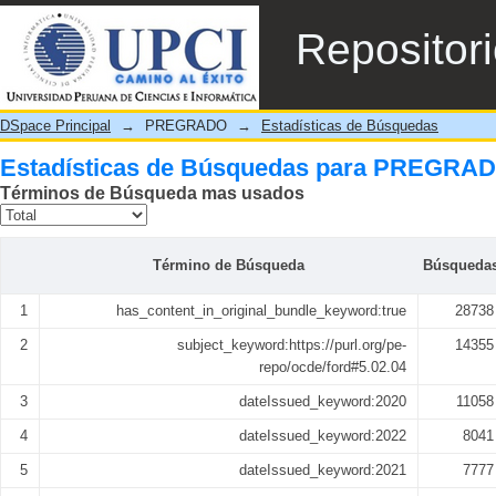
Estadísticas de Búsquedas
Repositor
DSpace Principal
→
PREGRADO
→
Estadísticas de Búsquedas
Estadísticas de Búsquedas para PREGRA
Términos de Búsqueda mas usados
Término de Búsqueda
Búsqueda
1
has_content_in_original_bundle_keyword:true
28738
2
subject_keyword:https://purl.org/pe-
14355
repo/ocde/ford#5.02.04
3
dateIssued_keyword:2020
11058
4
dateIssued_keyword:2022
8041
5
dateIssued_keyword:2021
7777