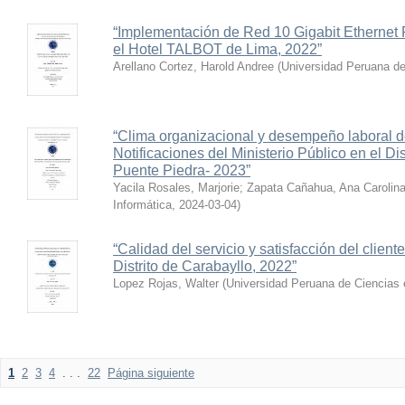
“Implementación de Red 10 Gigabit Ethernet
el Hotel TALBOT de Lima, 2022”
Arellano Cortez, Harold Andree
(
Universidad Peruana de
“Clima organizacional y desempeño laboral de
Notificaciones del Ministerio Público en el Di
Puente Piedra- 2023”
Yacila Rosales, Marjorie
;
Zapata Cañahua, Ana Carolin
Informática
,
2024-03-04
)
“Calidad del servicio y satisfacción del clie
Distrito de Carabayllo, 2022”
Lopez Rojas, Walter
(
Universidad Peruana de Ciencias 
1
2
3
4
. . .
22
Página siguiente