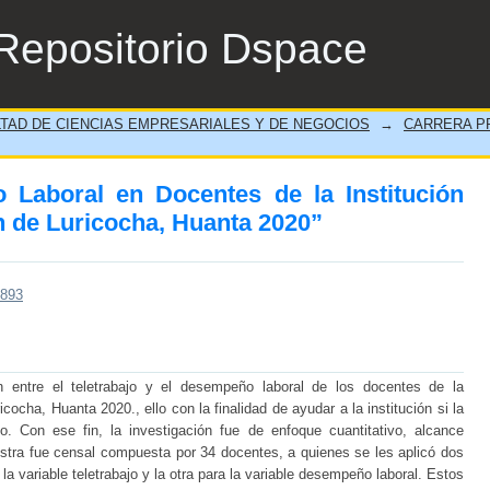
Laboral en Docentes de la Institución Educ
Repositorio Dspace
TAD DE CIENCIAS EMPRESARIALES Y DE NEGOCIOS
→
CARRERA P
m
 Laboral en Docentes de la Institución
n de Luricocha, Huanta 2020”
/893
ón entre el teletrabajo y el desempeño laboral de los docentes de la
icocha, Huanta 2020., ello con la finalidad de ayudar a la institución si la
. Con ese fin, la investigación fue de enfoque cuantitativo, alcance
estra fue censal compuesta por 34 docentes, a quienes se les aplicó dos
a variable teletrabajo y la otra para la variable desempeño laboral. Estos