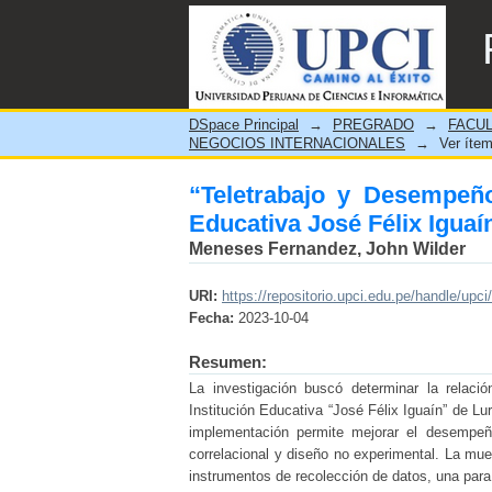
“Teletrabajo y Desempeño 
Luricocha, Huanta 2020”
DSpace Principal
→
PREGRADO
→
FACUL
NEGOCIOS INTERNACIONALES
→
Ver íte
“Teletrabajo y Desempeño
Educativa José Félix Iguaí
Meneses Fernandez, John Wilder
URI:
https://repositorio.upci.edu.pe/handle/upci
Fecha:
2023-10-04
Resumen:
La investigación buscó determinar la relaci
Institución Educativa “José Félix Iguaín” de Lur
implementación permite mejorar el desempeño
correlacional y diseño no experimental. La mu
instrumentos de recolección de datos, una para l