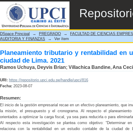
Planeamiento tributario y rentabilidad en u
Repositor
DSpace Principal
→
PREGRADO
→
FACULTAD DE CIENCIAS EMPRE
AUDITORIA Y FINANZAS
→
Ver ítem
Planeamiento tributario y rentabilidad en 
ciudad de Lima. 2021
Ramos Uchuya, Deyvis Brian
;
Villachica Bandine, Ana Ceci
URI:
https://repositorio.upci.edu.pe/handle/upci/816
Fecha:
2023-08-07
Resumen:
El inicio de la gestión empresarial recae en un efectivo planeamiento, que invo
la misión, el presupuesto y el cronograma. Al respecto el planeamiento 
orientados a optimizar la carga fiscal, ya sea para reducirla o para eliminarla
Al respecto esta investigación se plantea como objetivo: “Determinar en
relaciona con la rentabilidad en un estudio contable de la ciudad de L