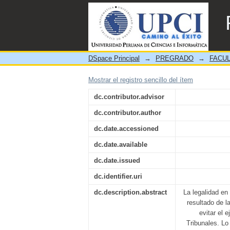
La Justicia Negociada Pe
DSpace Principal
→
PREGRADO
→
FACUL
Mostrar el registro sencillo del ítem
dc.contributor.advisor
dc.contributor.author
dc.date.accessioned
dc.date.available
dc.date.issued
dc.identifier.uri
dc.description.abstract
La legalidad en
resultado de l
evitar el 
Tribunales. Lo