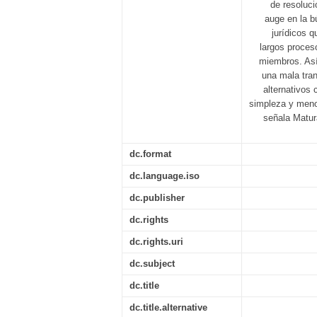
de resoluci
auge en la b
jurídicos 
largos proces
miembros. Así 
una mala tran
alternativos
simpleza y menor
señala Matur
dc.format
dc.language.iso
dc.publisher
dc.rights
dc.rights.uri
dc.subject
dc.title
dc.title.alternative