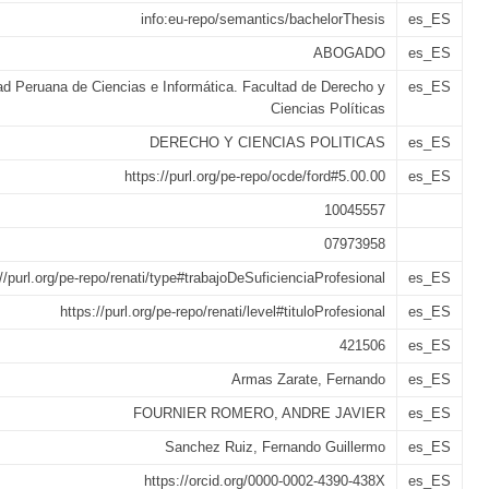
info:eu-repo/semantics/bachelorThesis
es_ES
ABOGADO
es_ES
ad Peruana de Ciencias e Informática. Facultad de Derecho y
es_ES
Ciencias Políticas
DERECHO Y CIENCIAS POLITICAS
es_ES
https://purl.org/pe-repo/ocde/ford#5.00.00
es_ES
10045557
07973958
://purl.org/pe-repo/renati/type#trabajoDeSuficienciaProfesional
es_ES
https://purl.org/pe-repo/renati/level#tituloProfesional
es_ES
421506
es_ES
Armas Zarate, Fernando
es_ES
FOURNIER ROMERO, ANDRE JAVIER
es_ES
Sanchez Ruiz, Fernando Guillermo
es_ES
https://orcid.org/0000-0002-4390-438X
es_ES