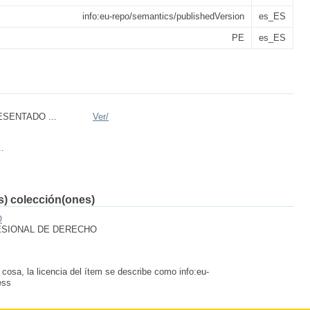
info:eu-repo/semantics/publishedVersion
es_ES
PE
es_ES
ESENTADO ...
Ver/
..
(s) colección(ones)
O
ESIONAL DE DERECHO
 cosa, la licencia del ítem se describe como info:eu-
ess