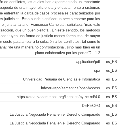
ón de conflictos, los cuales han experimentado un importante
úsqueda de una mayor eficiencia y eficacia frente a sistemas
que enfrentan la carga de casos procesales caracterizados por
os judiciales. Esto puede significar un precio enorme para los
el jurista italiano, Francesco Carnelutti, señalaba: “más vale
sacción, que un buen pleito”1 . En este sentido, los métodos
 constituyen una forma de justicia menos formalista, de mayor
 costo para arribar a la solución a los conflictos, tal como lo
ana: “de una manera no confrontacional, sino más bien en un
plano colaborativo por las partes”2 . 1.2
application/pdf
es_ES
spa
es_ES
Universidad Peruana de Ciencias e Informatica
es_ES
info:eu-repo/semantics/openAccess
es_ES
https://creativecommons.org/licenses/by-nc-nd/4.0
es_ES
DERECHO
es_ES
La Justicia Negociada Penal en el Derecho Comparado
es_ES
La Justicia Negociada Penal en el Derecho Comparado
es_ES