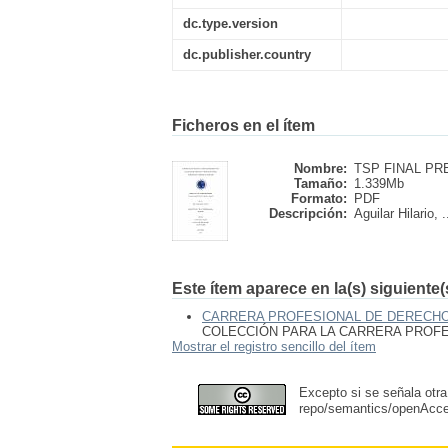
dc.type.version
dc.publisher.country
Ficheros en el ítem
Nombre:
TSP FINAL PR
Tamaño:
1.339Mb
Formato:
PDF
Descripción:
Aguilar Hilario, .
Este ítem aparece en la(s) siguiente
CARRERA PROFESIONAL DE DERECH
COLECCIÓN PARA LA CARRERA PROF
Mostrar el registro sencillo del ítem
Excepto si se señala otra
repo/semantics/openAcc