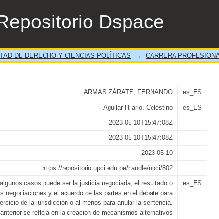
nal en el Derecho Comparado
Repositorio Dspace
TAD DE DERECHO Y CIENCIAS POLÍTICAS
→
CARRERA PROFESIONA
ARMAS ZÁRATE, FERNANDO
es_ES
Aguilar Hilario, Celestino
es_ES
2023-05-10T15:47:08Z
2023-05-10T15:47:08Z
2023-05-10
https://repositorio.upci.edu.pe/handle/upci/802
 algunos casos puede ser la justicia negociada, el resultado o
es_ES
as negociaciones y el acuerdo de las partes en el debate para
ejercicio de la jurisdicción o al menos para anular la sentencia.
 anterior se refleja en la creación de mecanismos alternativos