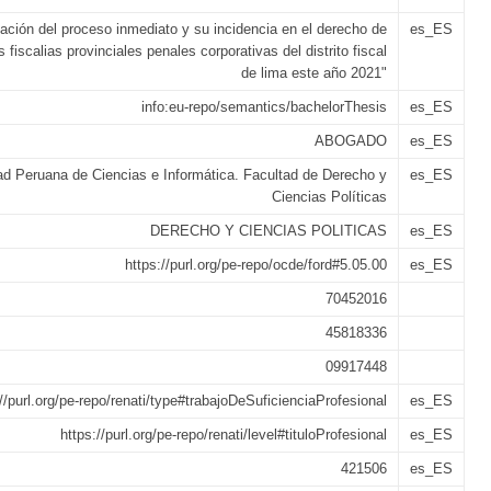
oación del proceso inmediato y su incidencia en el derecho de
es_ES
 fiscalias provinciales penales corporativas del distrito fiscal
de lima este año 2021"
info:eu-repo/semantics/bachelorThesis
es_ES
ABOGADO
es_ES
ad Peruana de Ciencias e Informática. Facultad de Derecho y
es_ES
Ciencias Políticas
DERECHO Y CIENCIAS POLITICAS
es_ES
https://purl.org/pe-repo/ocde/ford#5.05.00
es_ES
70452016
45818336
09917448
://purl.org/pe-repo/renati/type#trabajoDeSuficienciaProfesional
es_ES
https://purl.org/pe-repo/renati/level#tituloProfesional
es_ES
421506
es_ES