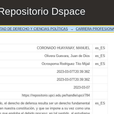
 inmediato y su incidencia en el derecho de
Repositorio Dspace
ativas del distrito fiscal de lima este año 2
TAD DE DERECHO Y CIENCIAS POLÍTICAS
→
CARRERA PROFESIONA
CORONADO HUAYANAY, MANUEL
es_ES
Olivera Guevara, Juan de Dios
es_ES
Ocrospoma Rodriguez Tito Mijail
es_ES
2023-03-07T20:39:38Z
2023-03-07T20:39:38Z
2023-03-07
https://repositorio.upci.edu.pe/handle/upci/784
do, el derecho de defensa resulta ser un derecho fundamental
es_ES
en nuestra constitución, y que se impone a su vez como una
s que engloba el debido proceso; en tal sentido, al estudiarse