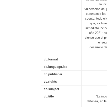
la in
vulneración del
contradecir los
cuenta, todo el
que, se bus
inmediato incid
año 2021; as
siendo que el pr
el seg
desarrollo d
dc.format
dc.language.iso
dc.publisher
dc.rights
dc.subject
dc.title
"La inc
defensa, en las