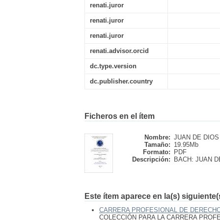
renati.juror
renati.juror
renati.juror
renati.advisor.orcid
dc.type.version
dc.publisher.country
Ficheros en el ítem
Nombre:
JUAN DE DIOS -
Tamaño:
19.95Mb
Formato:
PDF
Descripción:
BACH: JUAN DE
Este ítem aparece en la(s) siguiente
CARRERA PROFESIONAL DE DERECH
COLECCIÓN PARA LA CARRERA PROF