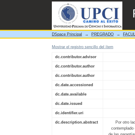
"La incoación del proceso
provinciales penales corpor
DSpace Principal
→
PREGRADO
→
FACUL
Mostrar el registro sencillo del ítem
dc.contributor.advisor
dc.contributor.author
dc.contributor.author
dc.date.accessioned
dc.date.available
dc.date.issued
dc.identifier.uri
dc.description.abstract
Por otro la
contemplado 
de las garantía