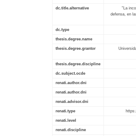
dc.title.alternative
"La inc
defensa, en las
dc.type
thesis.degree.name
thesis.degree.grantor
Universid
thesis.degree.discipline
dc.subject.ocde
renati.author.dni
renati.author.dni
renati.advisor.dni
renati.type
https
renati.level
renati.discipline