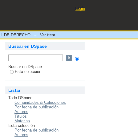
 defensa, en las fiscalias
Login
021"
L DE DERECHO
→
Ver ítem
Buscar en DSpace
Buscar en DSpace
Esta colección
Listar
Todo DSpace
Comunidades & Colecciones
Por fecha de publicación
Autores
Títulos
Materias
Esta colección
Por fecha de publicación
Autores