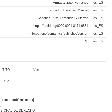
Armas Zarate, Fernando
es_ES
Coronado Huayanay, Manuel
es_ES
Sanchez Ruiz, Fernando Guillermo
es_ES
https://orcid.org/0000-0001-8171-9831
es_ES
info:eu-repo/semantics/publishedVersion
es_ES
PE
es_ES
 TITO ...
Ver/
 DIOS ...
(s) colección(ones)
O
ESIONAL DE DERECHO