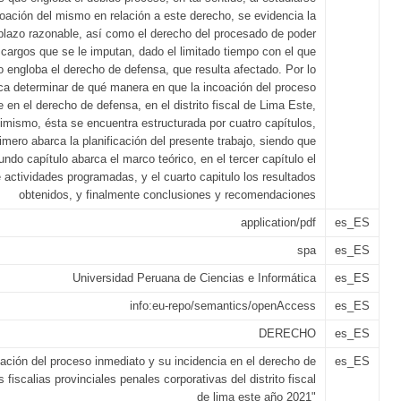
coación del mismo en relación a este derecho, se evidencia la
 plazo razonable, así como el derecho del procesado de poder
 cargos que se le imputan, dado el limitado tiempo con el que
lo engloba el derecho de defensa, que resulta afectado. Por lo
ca determinar de qué manera en que la incoación del proceso
e en el derecho de defensa, en el distrito fiscal de Lima Este,
imismo, ésta se encuentra estructurada por cuatro capítulos,
imero abarca la planificación del presente trabajo, siendo que
undo capítulo abarca el marco teórico, en el tercer capítulo el
e actividades programadas, y el cuarto capitulo los resultados
obtenidos, y finalmente conclusiones y recomendaciones
application/pdf
es_ES
spa
es_ES
Universidad Peruana de Ciencias e Informática
es_ES
info:eu-repo/semantics/openAccess
es_ES
DERECHO
es_ES
oación del proceso inmediato y su incidencia en el derecho de
es_ES
 fiscalias provinciales penales corporativas del distrito fiscal
de lima este año 2021"