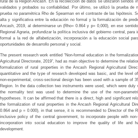
rural de la Región Ancash. En la recolección de datos se utilizaron sendos 
validados y probados su confiabilidad. Por último, se utilizó la prueba de
prueba no paramétrica Rho de Spearman en el contraste de las hipótesis. Se
alta y significativa entre la educación no formal y la formalización de pred
Ancash, 2019, al determinarse un (Rho= 0.864 y p= 0,000), en ese sentido,
Regional Agraria, profundizar la política inclusiva del gobierno central, par
formal a la red de alfabetización, incorporación a la educación social pa
oportunidades de desarrollo personal y social.
The present research work entitled “Non-formal education in the formalizatio
Agricultural Directorate, 2019”, had as main objective to determine the relat
formalization of rural properties in the Ancash Regional Agricultural Di
quantitative and the type of research developed was basic, and the level of 
non-experimental, cross-sectional design has been used with a sample of 35
Region. In the data collection two instruments were used, which were duly vali
the normality test was used to determine the use of the non-parametr
hypotheses. It can be affirmed that there is a direct, high and significant r
the formalization of rural properties in the Ancash Regional Agricultural D
0.864 and p = 0.000), in that sense, it is recommended to Director of the Re
inclusive policy of the central government, to incorporate people with non-
incorporation into social education to improve the quality of life and h
development.