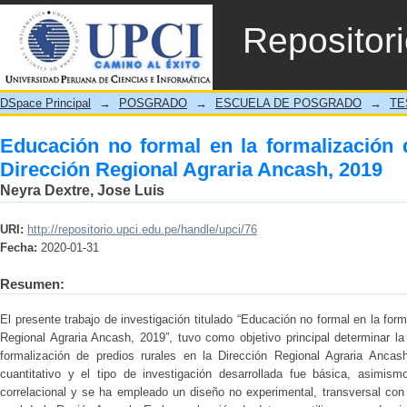
Educación no formal en la formalización 
Repositor
Ancash, 2019
DSpace Principal
→
POSGRADO
→
ESCUELA DE POSGRADO
→
TE
Educación no formal en la formalización 
Dirección Regional Agraria Ancash, 2019
Neyra Dextre, Jose Luis
URI:
http://repositorio.upci.edu.pe/handle/upci/76
Fecha:
2020-01-31
Resumen:
El presente trabajo de investigación titulado “Educación no formal en la form
Regional Agraria Ancash, 2019”, tuvo como objetivo principal determinar la
formalización de predios rurales en la Dirección Regional Agraria Ancas
cuantitativo y el tipo de investigación desarrollada fue básica, asimism
correlacional y se ha empleado un diseño no experimental, transversal co