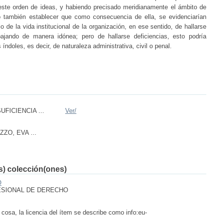
 este orden de ideas, y habiendo precisado meridianamente el ámbito de
so también establecer que como consecuencia de ella, se evidenciarían
o de la vida institucional de la organización, en ese sentido, de hallarse
bajando de manera idónea; pero de hallarse deficiencias, esto podría
ndoles, es decir, de naturaleza administrativa, civil o penal.
FICIENCIA ...
Ver/
ZO, EVA ...
(s) colección(ones)
O
ESIONAL DE DERECHO
 cosa, la licencia del ítem se describe como info:eu-