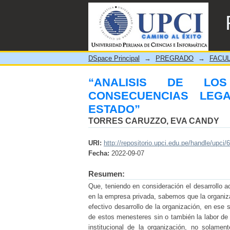
“ANALISIS DE LOS LO
AUDITORIAS EN EL ESTA
DSpace Principal
→
PREGRADO
→
FACUL
“ANALISIS DE LOS
CONSECUENCIAS LEG
ESTADO”
TORRES CARUZZO, EVA CANDY
URI:
http://repositorio.upci.edu.pe/handle/upci/
Fecha:
2022-09-07
Resumen:
Que, teniendo en consideración el desarrollo ac
en la empresa privada, sabemos que la organiza
efectivo desarrollo de la organización, en ese 
de estos menesteres sin o también la labor de a
institucional de la organización, no solamen