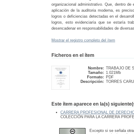
organizacional administrativo. Que, dentro de
aplicación de la auditoria moderna, es preci
logros o deficiencias detectadas en el desarroll
logros, esto evidenciaría que se estaría tra
desencadenar en responsabilidades de diversas í
Mostrar el registro completo del ítem
Ficheros en el ítem
Nombre:
TRABAJO DE SU
Tamaño:
1.021Mb
Formato:
PDF
Descripción:
TORRES CARUZ
Este ítem aparece en la(s) siguiente
CARRERA PROFESIONAL DE DERECH
COLECCIÓN PARA LA CARRERA PROF
Excepto si se señala otra