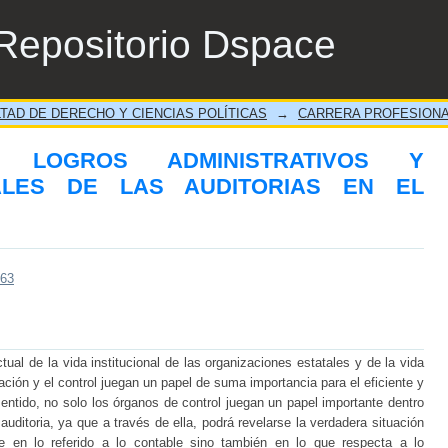
GROS ADMINISTRATIVOS Y CONSECUE
Repositorio Dspace
DO”
TAD DE DERECHO Y CIENCIAS POLÍTICAS
→
CARRERA PROFESIONA
 LOGROS ADMINISTRATIVOS Y
ALES DE LAS AUDITORIAS EN EL
663
tual de la vida institucional de las organizaciones estatales y de la vida
ción y el control juegan un papel de suma importancia para el eficiente y
sentido, no solo los órganos de control juegan un papel importante dentro
uditoria, ya que a través de ella, podrá revelarse la verdadera situación
te en lo referido a lo contable sino también en lo que respecta a lo